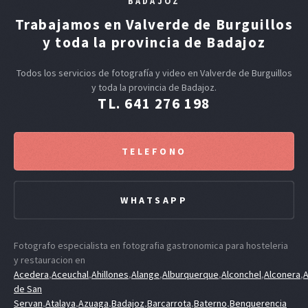
BADAJOZ
Trabajamos en Valverde de Burguillos
y toda la provincia de Badajoz
Todos los servicios de fotografía y video en Valverde de Burguillos
y toda la provincia de Badajoz.
TL. 641 276 198
TELEFONO
WHATSAPP
Fotografo especialista en fotografia gastronomica para hosteleria
y restauracion en
Acedera
,
Aceuchal
,
Ahillones
,
Alange
,
Alburquerque
,
Alconchel
,
Alconera
,
A
de San
Servan
,
Atalaya
,
Azuaga
,
Badajoz
,
Barcarrota
,
Baterno
,
Benquerencia