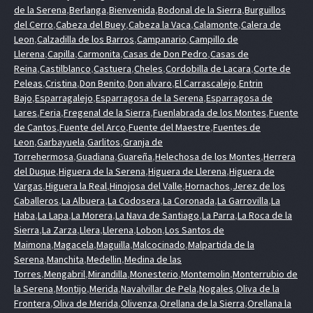
de la Serena
,
Berlanga
,
Bienvenida
,
Bodonal de la Sierra
,
Burguillos
del Cerro
,
Cabeza del Buey
,
Cabeza la Vaca
,
Calamonte
,
Calera de
Leon
,
Calzadilla de los Barros
,
Campanario
,
Campillo de
Llerena
,
Capilla
,
Carmonita
,
Casas de Don Pedro
,
Casas de
Reina
,
Castilblanco
,
Castuera
,
Cheles
,
Cordobilla de Lacara
,
Corte de
Peleas
,
Cristina
,
Don Benito
,
Don alvaro
,
El Carrascalejo
,
Entrin
Bajo
,
Esparragalejo
,
Esparragosa de la Serena
,
Esparragosa de
Lares
,
Feria
,
Fregenal de la Sierra
,
Fuenlabrada de los Montes
,
Fuente
de Cantos
,
Fuente del Arco
,
Fuente del Maestre
,
Fuentes de
Leon
,
Garbayuela
,
Garlitos
,
Granja de
Torrehermosa
,
Guadiana
,
Guareña
,
Helechosa de los Montes
,
Herrera
del Duque
,
Higuera de la Serena
,
Higuera de Llerena
,
Higuera de
Vargas
,
Higuera la Real
,
Hinojosa del Valle
,
Hornachos
,
Jerez de los
Caballeros
,
La Albuera
,
La Codosera
,
La Coronada
,
La Garrovilla
,
La
Haba
,
La Lapa
,
La Morera
,
La Nava de Santiago
,
La Parra
,
La Roca de la
Sierra
,
La Zarza
,
Llera
,
Llerena
,
Lobon
,
Los Santos de
Maimona
,
Magacela
,
Maguilla
,
Malcocinado
,
Malpartida de la
Serena
,
Manchita
,
Medellin
,
Medina de las
Torres
,
Mengabril
,
Mirandilla
,
Monesterio
,
Montemolin
,
Monterrubio de
la Serena
,
Montijo
,
Merida
,
Navalvillar de Pela
,
Nogales
,
Oliva de la
Frontera
,
Oliva de Merida
,
Olivenza
,
Orellana de la Sierra
,
Orellana la