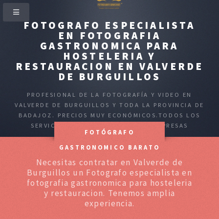
FOTOGRAFO ESPECIALISTA
EN FOTOGRAFIA
GASTRONOMICA PARA
HOSTELERIA Y
RESTAURACION EN VALVERDE
DE BURGUILLOS
PROFESIONAL DE LA FOTOGRAFÍA Y VIDEO EN
VALVERDE DE BURGUILLOS Y TODA LA PROVINCIA DE
BADAJOZ. PRECIOS MUY ECONÓMICOS.TODOS LOS
SERVICIOS PARA PARTICULARES Y EMPRESAS
FOTÓGRAFO
GASTRONOMICO BARATO
Necesitas contratar en Valverde de
Burguillos un Fotografo especialista en
fotografia gastronomica para hosteleria
y restauracion. Tenemos amplia
experiencia.