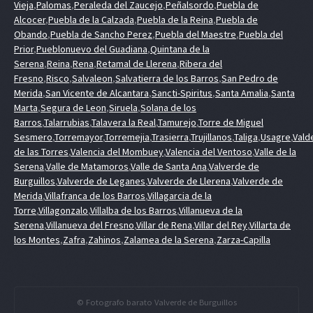
Vieja
,
Palomas
,
Peraleda del Zaucejo
,
Peñalsordo
,
Puebla de
Alcocer
,
Puebla de la Calzada
,
Puebla de la Reina
,
Puebla de
Obando
,
Puebla de Sancho Perez
,
Puebla del Maestre
,
Puebla del
Prior
,
Pueblonuevo del Guadiana
,
Quintana de la
Serena
,
Reina
,
Rena
,
Retamal de Llerena
,
Ribera del
Fresno
,
Risco
,
Salvaleon
,
Salvatierra de los Barros
,
San Pedro de
Merida
,
San Vicente de Alcantara
,
Sancti-Spiritus
,
Santa Amalia
,
Santa
Marta
,
Segura de Leon
,
Siruela
,
Solana de los
Barros
,
Talarrubias
,
Talavera la Real
,
Tamurejo
,
Torre de Miguel
Sesmero
,
Torremayor
,
Torremejia
,
Trasierra
,
Trujillanos
,
Taliga
,
Usagre
,
Vald
de las Torres
,
Valencia del Mombuey
,
Valencia del Ventoso
,
Valle de la
Serena
,
Valle de Matamoros
,
Valle de Santa Ana
,
Valverde de
Burguillos
,
Valverde de Leganes
,
Valverde de Llerena
,
Valverde de
Merida
,
Villafranca de los Barros
,
Villagarcia de la
Torre
,
Villagonzalo
,
Villalba de los Barros
,
Villanueva de la
Serena
,
Villanueva del Fresno
,
Villar de Rena
,
Villar del Rey
,
Villarta de
los Montes
,
Zafra
,
Zahinos
,
Zalamea de la Serena
,
Zarza-Capilla
© Fotografo barato Valverde de Burguillos