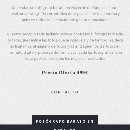
Necesitas un fotógrafo barato en Valverde de Burguillos para
realizar la fotografía corporativa de la plantilla de tu empresa y
quieres todos los servicios sin gastar demasiado
Nuestro servicio todo incluido incluye contratar al fotografo media
jornada, que realice las fotos que le indiqueis y de tiempo, es decir
no limitamos el número de fotos y os entreguemos las fotos en
formato digital y procese de forma avanzada las fotografías. Con
este pack se obtienen los mejores resultados
Precio Oferta 499€
CONTACTO
FOTÓGRAFO BARATO EN