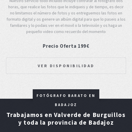
Nuestro servicio todo incluido incluye contratar al fotografo dos
horas, que realice las fotos que le indiqueis y de tiempo, es decir
no limitamos el número de fotos y os entreguemos las fotos en
formato digital y os genere un albúm digital para que lo paseis a los
familiares y lo podais ver en el movil o la televisión y os haga un
pequeño video como recuerdo del momento
Precio Oferta 199€
VER DISPONIBILIDAD
FOTÓGRAFO BARATO EN
BADAJOZ
Trabajamos en Valverde de Burguillos
y toda la provincia de Badajoz