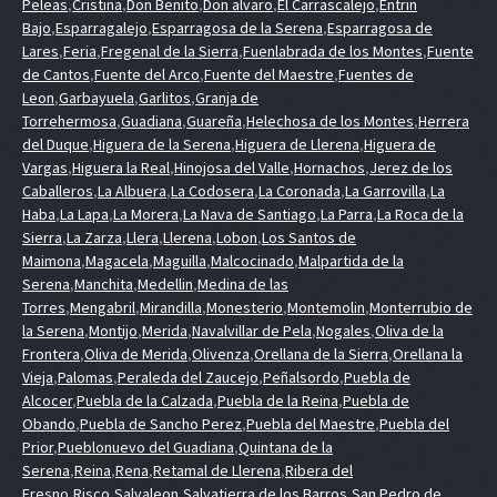
Peleas
,
Cristina
,
Don Benito
,
Don alvaro
,
El Carrascalejo
,
Entrin
Bajo
,
Esparragalejo
,
Esparragosa de la Serena
,
Esparragosa de
Lares
,
Feria
,
Fregenal de la Sierra
,
Fuenlabrada de los Montes
,
Fuente
de Cantos
,
Fuente del Arco
,
Fuente del Maestre
,
Fuentes de
Leon
,
Garbayuela
,
Garlitos
,
Granja de
Torrehermosa
,
Guadiana
,
Guareña
,
Helechosa de los Montes
,
Herrera
del Duque
,
Higuera de la Serena
,
Higuera de Llerena
,
Higuera de
Vargas
,
Higuera la Real
,
Hinojosa del Valle
,
Hornachos
,
Jerez de los
Caballeros
,
La Albuera
,
La Codosera
,
La Coronada
,
La Garrovilla
,
La
Haba
,
La Lapa
,
La Morera
,
La Nava de Santiago
,
La Parra
,
La Roca de la
Sierra
,
La Zarza
,
Llera
,
Llerena
,
Lobon
,
Los Santos de
Maimona
,
Magacela
,
Maguilla
,
Malcocinado
,
Malpartida de la
Serena
,
Manchita
,
Medellin
,
Medina de las
Torres
,
Mengabril
,
Mirandilla
,
Monesterio
,
Montemolin
,
Monterrubio de
la Serena
,
Montijo
,
Merida
,
Navalvillar de Pela
,
Nogales
,
Oliva de la
Frontera
,
Oliva de Merida
,
Olivenza
,
Orellana de la Sierra
,
Orellana la
Vieja
,
Palomas
,
Peraleda del Zaucejo
,
Peñalsordo
,
Puebla de
Alcocer
,
Puebla de la Calzada
,
Puebla de la Reina
,
Puebla de
Obando
,
Puebla de Sancho Perez
,
Puebla del Maestre
,
Puebla del
Prior
,
Pueblonuevo del Guadiana
,
Quintana de la
Serena
,
Reina
,
Rena
,
Retamal de Llerena
,
Ribera del
Fresno
,
Risco
,
Salvaleon
,
Salvatierra de los Barros
,
San Pedro de