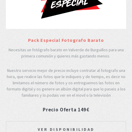
Pack Especial Fotografo Barato
Necesitas un fotógrafo barato en Valverde de Burguillos para una
primera comunión y quieres más gastando menos.
Nuestro servicio mejor de precio incluye contratar al fotografo una
hora, que realice las fotos que le indiqueis y de tiempo, es decir no
limitamos el número de fotos y os entreguemos las fotos en
formato digital y os genere un albúm digital para que lo paseis a los
familiares y lo podais ver en el movil o la televisión
Precio Oferta 149€
VER DISPONIBILIDAD