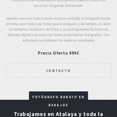
servicios sin gastar demasiado
Nuestro servicio todo incluido incluye contratar al fotografo media
jornada, que realice las fotos que le indiqueis y de tiempo, es decir
no limitamos el número de fotos y os entreguemos las fotos en
formato digital y procese de forma avanzada las fotografías. Con
este pack se obtienen los mejores resultados
Precio Oferta 499€
CONTACTO
FOTÓGRAFO BARATO EN
BADAJOZ
Trabajamos en Atalaya y toda la