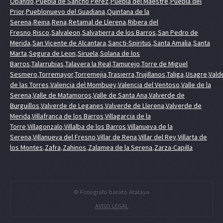
Obando
,
Puebla de Sancho Perez
,
Puebla del Maestre
,
Puebla del
Prior
,
Pueblonuevo del Guadiana
,
Quintana de la
Serena
,
Reina
,
Rena
,
Retamal de Llerena
,
Ribera del
Fresno
,
Risco
,
Salvaleon
,
Salvatierra de los Barros
,
San Pedro de
Merida
,
San Vicente de Alcantara
,
Sancti-Spiritus
,
Santa Amalia
,
Santa
Marta
,
Segura de Leon
,
Siruela
,
Solana de los
Barros
,
Talarrubias
,
Talavera la Real
,
Tamurejo
,
Torre de Miguel
Sesmero
,
Torremayor
,
Torremejia
,
Trasierra
,
Trujillanos
,
Taliga
,
Usagre
,
Vald
de las Torres
,
Valencia del Mombuey
,
Valencia del Ventoso
,
Valle de la
Serena
,
Valle de Matamoros
,
Valle de Santa Ana
,
Valverde de
Burguillos
,
Valverde de Leganes
,
Valverde de Llerena
,
Valverde de
Merida
,
Villafranca de los Barros
,
Villagarcia de la
Torre
,
Villagonzalo
,
Villalba de los Barros
,
Villanueva de la
Serena
,
Villanueva del Fresno
,
Villar de Rena
,
Villar del Rey
,
Villarta de
los Montes
,
Zafra
,
Zahinos
,
Zalamea de la Serena
,
Zarza-Capilla
© Fotografo barato Atalaya
AVISO LEGAL