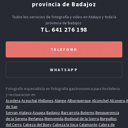
provincia de Badajoz
Todos los servicios de fotografía y video en Atalaya y toda la
provincia de Badajoz.
TL. 641 276 198
TELEFONO
WHATSAPP
Fotografo especialista en fotografia gastronomica para hosteleria
y restauracion en
Acedera
,
Aceuchal
,
Ahillones
,
Alange
,
Alburquerque
,
Alconchel
,
Alconera
,
A
de San
Servan
,
Atalaya
,
Azuaga
,
Badajoz
,
Barcarrota
,
Baterno
,
Benquerencia
de la Serena
,
Berlanga
,
Bienvenida
,
Bodonal de la Sierra
,
Burguillos
del Cerro
,
Cabeza del Buey
,
Cabeza la Vaca
,
Calamonte
,
Calera de