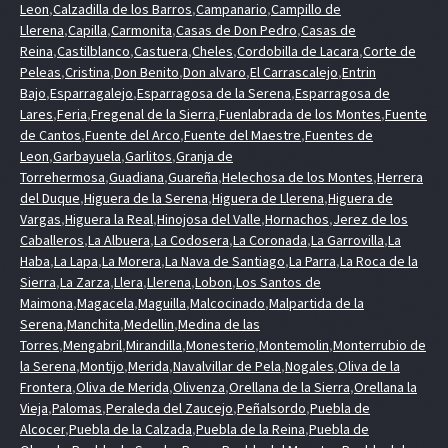
Leon
,
Calzadilla de los Barros
,
Campanario
,
Campillo de
Llerena
,
Capilla
,
Carmonita
,
Casas de Don Pedro
,
Casas de
Reina
,
Castilblanco
,
Castuera
,
Cheles
,
Cordobilla de Lacara
,
Corte de
Peleas
,
Cristina
,
Don Benito
,
Don alvaro
,
El Carrascalejo
,
Entrin
Bajo
,
Esparragalejo
,
Esparragosa de la Serena
,
Esparragosa de
Lares
,
Feria
,
Fregenal de la Sierra
,
Fuenlabrada de los Montes
,
Fuente
de Cantos
,
Fuente del Arco
,
Fuente del Maestre
,
Fuentes de
Leon
,
Garbayuela
,
Garlitos
,
Granja de
Torrehermosa
,
Guadiana
,
Guareña
,
Helechosa de los Montes
,
Herrera
del Duque
,
Higuera de la Serena
,
Higuera de Llerena
,
Higuera de
Vargas
,
Higuera la Real
,
Hinojosa del Valle
,
Hornachos
,
Jerez de los
Caballeros
,
La Albuera
,
La Codosera
,
La Coronada
,
La Garrovilla
,
La
Haba
,
La Lapa
,
La Morera
,
La Nava de Santiago
,
La Parra
,
La Roca de la
Sierra
,
La Zarza
,
Llera
,
Llerena
,
Lobon
,
Los Santos de
Maimona
,
Magacela
,
Maguilla
,
Malcocinado
,
Malpartida de la
Serena
,
Manchita
,
Medellin
,
Medina de las
Torres
,
Mengabril
,
Mirandilla
,
Monesterio
,
Montemolin
,
Monterrubio de
la Serena
,
Montijo
,
Merida
,
Navalvillar de Pela
,
Nogales
,
Oliva de la
Frontera
,
Oliva de Merida
,
Olivenza
,
Orellana de la Sierra
,
Orellana la
Vieja
,
Palomas
,
Peraleda del Zaucejo
,
Peñalsordo
,
Puebla de
Alcocer
,
Puebla de la Calzada
,
Puebla de la Reina
,
Puebla de