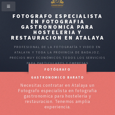
FOTOGRAFO ESPECIALISTA
EN FOTOGRAFIA
GASTRONOMICA PARA
HOSTELERIA Y
RESTAURACION EN ATALAYA
PROFESIONAL DE LA FOTOGRAFÍA Y VIDEO EN
ATALAYA Y TODA LA PROVINCIA DE BADAJOZ.
PRECIOS MUY ECONÓMICOS.TODOS LOS SERVICIOS
PARA PARTICULARES Y EMPRESAS
FOTÓGRAFO
GASTRONOMICO BARATO
Necesitas contratar en Atalaya un
Fotografo especialista en fotografia
gastronomica para hosteleria y
restauracion. Tenemos amplia
experiencia.