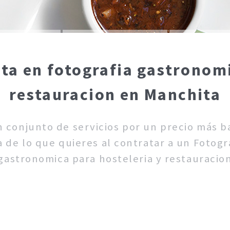
sta en fotografia gastronomi
restauracion en Manchita
un conjunto de servicios por un precio más 
 de lo que quieres al contratar a un Fotogra
gastronomica para hosteleria y restauracio