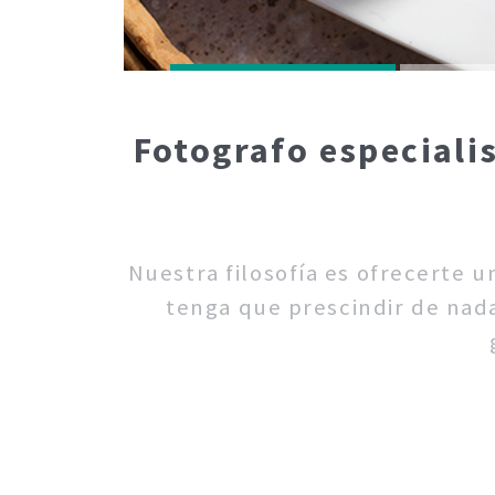
Fotografo especiali
Nuestra filosofía es ofrecerte 
tenga que prescindir de nada