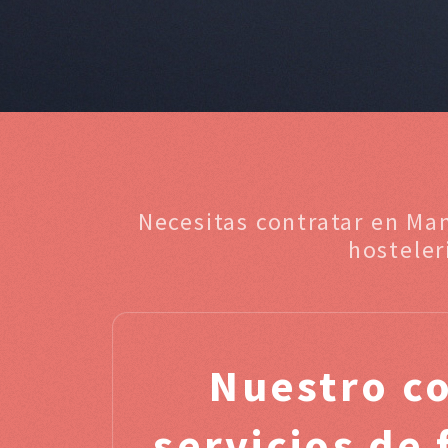
Necesitas contratar en Ma
hosteler
Nuestro c
servicios de