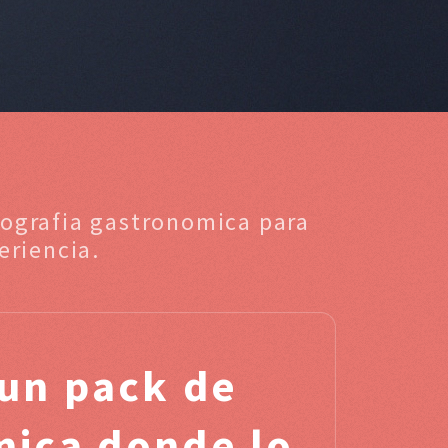
tografia gastronomica para
eriencia.
un pack de
mica donde lo