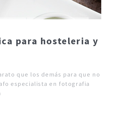
ca para hosteleria y
barato que los demás para que no
fo especialista en fotografia
n