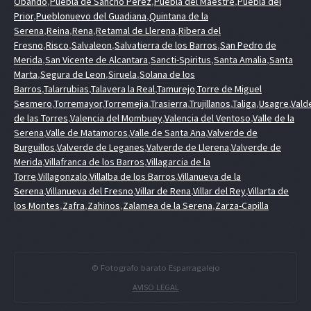
Obando
,
Puebla de Sancho Perez
,
Puebla del Maestre
,
Puebla del
Prior
,
Pueblonuevo del Guadiana
,
Quintana de la
Serena
,
Reina
,
Rena
,
Retamal de Llerena
,
Ribera del
Fresno
,
Risco
,
Salvaleon
,
Salvatierra de los Barros
,
San Pedro de
Merida
,
San Vicente de Alcantara
,
Sancti-Spiritus
,
Santa Amalia
,
Santa
Marta
,
Segura de Leon
,
Siruela
,
Solana de los
Barros
,
Talarrubias
,
Talavera la Real
,
Tamurejo
,
Torre de Miguel
Sesmero
,
Torremayor
,
Torremejia
,
Trasierra
,
Trujillanos
,
Taliga
,
Usagre
,
Vald
de las Torres
,
Valencia del Mombuey
,
Valencia del Ventoso
,
Valle de la
Serena
,
Valle de Matamoros
,
Valle de Santa Ana
,
Valverde de
Burguillos
,
Valverde de Leganes
,
Valverde de Llerena
,
Valverde de
Merida
,
Villafranca de los Barros
,
Villagarcia de la
Torre
,
Villagonzalo
,
Villalba de los Barros
,
Villanueva de la
Serena
,
Villanueva del Fresno
,
Villar de Rena
,
Villar del Rey
,
Villarta de
los Montes
,
Zafra
,
Zahinos
,
Zalamea de la Serena
,
Zarza-Capilla
© Fotografo barato Esparragalejo
AVISO LEGAL