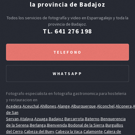
la provincia de Badajoz
Todos los servicios de fotografía y video en Esparragalejo y toda la
provincia de Badajoz.
TL. 641 276 198
TELEFONO
WHATSAPP
Fotografo especialista en fotografia gastronomica para hosteleria
y restauracion en
Acedera
,
Aceuchal
,
Ahillones
,
Alange
,
Alburquerque
,
Alconchel
,
Alconera
,
A
de San
Servan
,
Atalaya
,
Azuaga
,
Badajoz
,
Barcarrota
,
Baterno
,
Benquerencia
de la Serena
,
Berlanga
,
Bienvenida
,
Bodonal de la Sierra
,
Burguillos
del Cerro
,
Cabeza del Buey
,
Cabeza la Vaca
,
Calamonte
,
Calera de