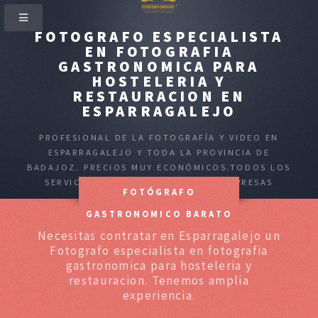
FOTOGRAFO ESPECIALISTA
EN FOTOGRAFIA
GASTRONOMICA PARA
HOSTELERIA Y
RESTAURACION EN
ESPARRAGALEJO
PROFESIONAL DE LA FOTOGRAFÍA Y VIDEO EN
ESPARRAGALEJO Y TODA LA PROVINCIA DE
BADAJOZ. PRECIOS MUY ECONÓMICOS.TODOS LOS
SERVICIOS PARA PARTICULARES Y EMPRESAS
FOTÓGRAFO
GASTRONOMICO BARATO
Necesitas contratar en Esparragalejo un
Fotografo especialista en fotografia
gastronomica para hosteleria y
restauracion. Tenemos amplia
experiencia.