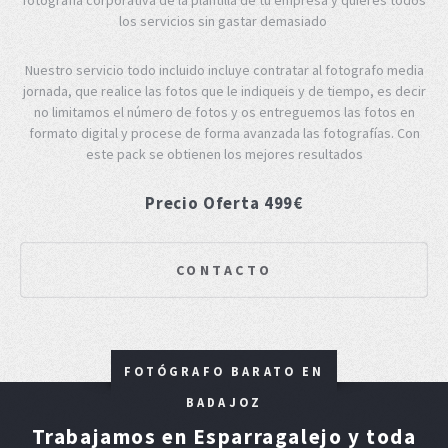
los servicios sin gastar demasiado
Nuestro servicio todo incluido incluye contratar al fotografo media
jornada, que realice las fotos que le indiqueis y de tiempo, es decir
no limitamos el número de fotos y os entreguemos las fotos en
formato digital y procese de forma avanzada las fotografías. Con
este pack se obtienen los mejores resultados
Precio Oferta 499€
CONTACTO
FOTÓGRAFO BARATO EN
BADAJOZ
Trabajamos en Esparragalejo y toda