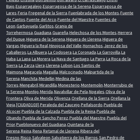
Bajo
,
Esparragalejo
,
Esparragosa de la Serena
,
Esparragosa de
Lares
,
Feria
,
Fregenal de la Sierra
,
Fuenlabrada de los Montes
,
Fuente
de Cantos
,
Fuente del Arco
,
Fuente del Maestre
,
Fuentes de
Leon
,
Garbayuela
,
Garlitos
,
Granja de
Torrehermosa
,
Guadiana
,
Guareña
,
Helechosa de los Montes
,
Herrera
del Duque
,
Higuera de la Serena
,
Higuera de Llerena
,
Higuera de
Vargas
,
Higuera la Real
,
Hinojosa del Valle
,
Hornachos
,
Jerez de los
Caballeros
,
La Albuera
,
La Codosera
,
La Coronada
,
La Garrovilla
,
La
Haba
,
La Lapa
,
La Morera
,
La Nava de Santiago
,
La Parra
,
La Roca de la
Sierra
,
La Zarza
,
Llera
,
Llerena
,
Lobon
,
Los Santos de
Maimona
,
Magacela
,
Maguilla
,
Malcocinado
,
Malpartida de la
Serena
,
Manchita
,
Medellin
,
Medina de las
Torres
,
Mengabril
,
Mirandilla
,
Monesterio
,
Montemolin
,
Monterrubio de
la Serena
,
Montijo
,
Merida
,
Navalvillar de Pela
,
Nogales
,
Oliva de la
Frontera
,
Oliva de Merida
,
Olivenza
,
Orellana de la Sierra
,
Orellana la
Vieja
,
[CIUDAD103]
,
Peraleda del Zaucejo
,
Peñalsordo
,
Puebla de
Alcocer
,
Puebla de la Calzada
,
Puebla de la Reina
,
Puebla de
Obando
,
Puebla de Sancho Perez
,
Puebla del Maestre
,
Puebla del
Prior
,
Pueblonuevo del Guadiana
,
Quintana de la
Serena
,
Reina
,
Rena
,
Retamal de Llerena
,
Ribera del
Fresno
,
Risco
,
Salvaleon
,
Salvatierra de los Barros
,
San Pedro de