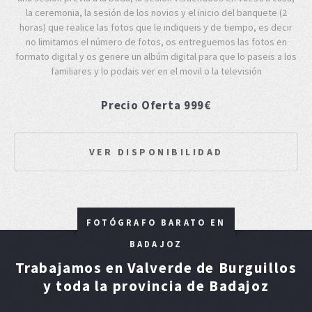
la ceremonia, la sesión de los novios y el inicio del banquete (2
horas) que realice las fotos que le indiqueis y de tiempo, es decir
no limitamos el número de fotos, os entreguemos las fotos en
formato digital y os genere un albúm digital para que lo paseis a los
familiares y lo podais ver en el movil o la televisión
Precio Oferta 999€
VER DISPONIBILIDAD
FOTÓGRAFO BARATO EN
BADAJOZ
Trabajamos en Valverde de Burguillos
y toda la provincia de Badajoz