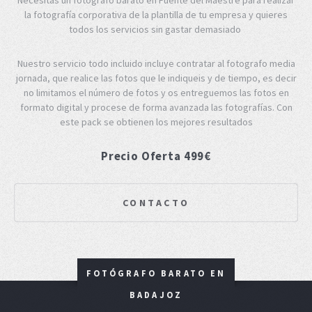
la fotografía corporativa de la plantilla de tu empresa y quieres
todos los servicios sin gastar demasiado
Nuestro servicio todo incluido incluye contratar al fotografo media
jornada, que realice las fotos que le indiqueis y de tiempo, es decir
no limitamos el número de fotos y os entreguemos las fotos en
formato digital y procese de forma avanzada las fotografías. Con
este pack se obtienen los mejores resultados
Precio Oferta 499€
CONTACTO
FOTÓGRAFO BARATO EN
BADAJOZ