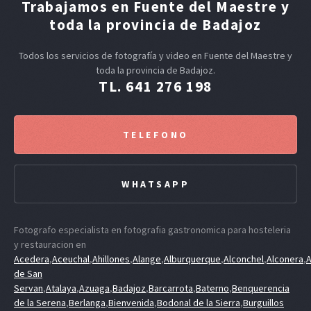
Trabajamos en Fuente del Maestre y
toda la provincia de Badajoz
Todos los servicios de fotografía y video en Fuente del Maestre y
toda la provincia de Badajoz.
TL. 641 276 198
TELEFONO
WHATSAPP
Fotografo especialista en fotografia gastronomica para hosteleria
y restauracion en
Acedera
,
Aceuchal
,
Ahillones
,
Alange
,
Alburquerque
,
Alconchel
,
Alconera
,
A
de San
Servan
,
Atalaya
,
Azuaga
,
Badajoz
,
Barcarrota
,
Baterno
,
Benquerencia
de la Serena
,
Berlanga
,
Bienvenida
,
Bodonal de la Sierra
,
Burguillos