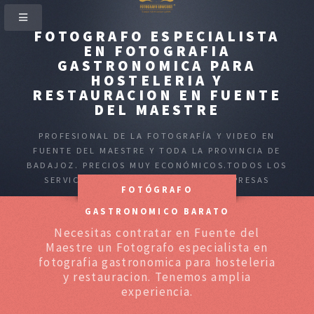
FOTOGRAFO ESPECIALISTA
EN FOTOGRAFIA
GASTRONOMICA PARA
HOSTELERIA Y
RESTAURACION EN FUENTE
DEL MAESTRE
PROFESIONAL DE LA FOTOGRAFÍA Y VIDEO EN
FUENTE DEL MAESTRE Y TODA LA PROVINCIA DE
BADAJOZ. PRECIOS MUY ECONÓMICOS.TODOS LOS
SERVICIOS PARA PARTICULARES Y EMPRESAS
FOTÓGRAFO
GASTRONOMICO BARATO
Necesitas contratar en Fuente del
Maestre un Fotografo especialista en
fotografia gastronomica para hosteleria
y restauracion. Tenemos amplia
experiencia.