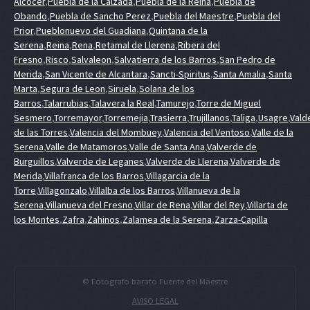
Alcocer
,
Puebla de la Calzada
,
Puebla de la Reina
,
Puebla de
Obando
,
Puebla de Sancho Perez
,
Puebla del Maestre
,
Puebla del
Prior
,
Pueblonuevo del Guadiana
,
Quintana de la
Serena
,
Reina
,
Rena
,
Retamal de Llerena
,
Ribera del
Fresno
,
Risco
,
Salvaleon
,
Salvatierra de los Barros
,
San Pedro de
Merida
,
San Vicente de Alcantara
,
Sancti-Spiritus
,
Santa Amalia
,
Santa
Marta
,
Segura de Leon
,
Siruela
,
Solana de los
Barros
,
Talarrubias
,
Talavera la Real
,
Tamurejo
,
Torre de Miguel
Sesmero
,
Torremayor
,
Torremejia
,
Trasierra
,
Trujillanos
,
Taliga
,
Usagre
,
Vald
de las Torres
,
Valencia del Mombuey
,
Valencia del Ventoso
,
Valle de la
Serena
,
Valle de Matamoros
,
Valle de Santa Ana
,
Valverde de
Burguillos
,
Valverde de Leganes
,
Valverde de Llerena
,
Valverde de
Merida
,
Villafranca de los Barros
,
Villagarcia de la
Torre
,
Villagonzalo
,
Villalba de los Barros
,
Villanueva de la
Serena
,
Villanueva del Fresno
,
Villar de Rena
,
Villar del Rey
,
Villarta de
los Montes
,
Zafra
,
Zahinos
,
Zalamea de la Serena
,
Zarza-Capilla
© Fotografo barato Fuente del Maestre
AVISO LEGAL