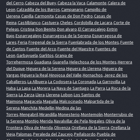
del Cerro
,
Cabeza del Buey
,
Cabeza la Vaca
,
Calamonte
,
Calera de
Leon
,
Calzadilla de los Barros
,
Campanario
,
Campillo de
Llerena
,
Capilla
,
Carmonita
,
Casas de Don Pedro
,
Casas de
Reina
,
Castilblanco
,
Castuera
,
Cheles
,
Cordobilla de Lacara
,
Corte de
Peleas
,
Cristina
,
Don Benito
,
Don alvaro
,
El Carrascalejo
,
Entrin
Bajo
,
Esparragalejo
,
Esparragosa de la Serena
,
Esparragosa de
Lares
,
Feria
,
Fregenal de la Sierra
,
Fuenlabrada de los Montes
,
Fuente
de Cantos
,
Fuente del Arco
,
Fuente del Maestre
,
Fuentes de
Leon
,
Garbayuela
,
Garlitos
,
Granja de
Torrehermosa
,
Guadiana
,
Guareña
,
Helechosa de los Montes
,
Herrera
del Duque
,
Higuera de la Serena
,
Higuera de Llerena
,
Higuera de
Vargas
,
Higuera la Real
,
Hinojosa del Valle
,
Hornachos
,
Jerez de los
Caballeros
,
La Albuera
,
La Codosera
,
La Coronada
,
La Garrovilla
,
La
Haba
,
La Lapa
,
La Morera
,
La Nava de Santiago
,
La Parra
,
La Roca de la
Sierra
,
La Zarza
,
Llera
,
Llerena
,
Lobon
,
Los Santos de
Maimona
,
Magacela
,
Maguilla
,
Malcocinado
,
Malpartida de la
Serena
,
Manchita
,
Medellin
,
Medina de las
Torres
,
Mengabril
,
Mirandilla
,
Monesterio
,
Montemolin
,
Monterrubio de
la Serena
,
Montijo
,
Merida
,
Navalvillar de Pela
,
Nogales
,
Oliva de la
Frontera
,
Oliva de Merida
,
Olivenza
,
Orellana de la Sierra
,
Orellana la
Vieja
,
Palomas
,
Peraleda del Zaucejo
,
Peñalsordo
,
Puebla de