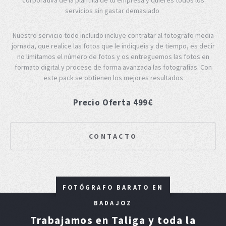
servicios sin gastar demasiado
Nuestro servicio todo incluido incluye contratar al fotografo media
jornada, que realice las fotos que le indiqueis y de tiempo, es decir
no limitamos el número de fotos y os entreguemos las fotos en
formato digital y procese de forma avanzada las fotografías. Con
este pack se obtienen los mejores resultados
Precio Oferta 499€
CONTACTO
FOTÓGRAFO BARATO EN
BADAJOZ
Trabajamos en Taliga y toda la