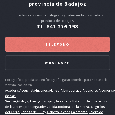
provincia de Badajoz
Todos los servicios de fotografía y video en Taliga y toda la
provincia de Badajoz.
TL. 641 276 198
TELEFONO
WHATSAPP
Fotografo especialista en fotografia gastronomica para hosteleria
y restauracion en
Acedera
,
Aceuchal
,
Ahillones
,
Alange
,
Alburquerque
,
Alconchel
,
Alconera
,
A
de San
Servan
,
Atalaya
,
Azuaga
,
Badajoz
,
Barcarrota
,
Baterno
,
Benquerencia
de la Serena
,
Berlanga
,
Bienvenida
,
Bodonal de la Sierra
,
Burguillos
del Cerro
,
Cabeza del Buey
,
Cabeza la Vaca
,
Calamonte
,
Calera de