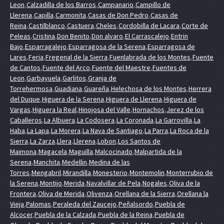
Leon
,
Calzadilla de los Barros
,
Campanario
,
Campillo de
Llerena
,
Capilla
,
Carmonita
,
Casas de Don Pedro
,
Casas de
Reina
,
Castilblanco
,
Castuera
,
Cheles
,
Cordobilla de Lacara
,
Corte de
Peleas
,
Cristina
,
Don Benito
,
Don alvaro
,
El Carrascalejo
,
Entrin
Bajo
,
Esparragalejo
,
Esparragosa de la Serena
,
Esparragosa de
Lares
,
Feria
,
Fregenal de la Sierra
,
Fuenlabrada de los Montes
,
Fuente
de Cantos
,
Fuente del Arco
,
Fuente del Maestre
,
Fuentes de
Leon
,
Garbayuela
,
Garlitos
,
Granja de
Torrehermosa
,
Guadiana
,
Guareña
,
Helechosa de los Montes
,
Herrera
del Duque
,
Higuera de la Serena
,
Higuera de Llerena
,
Higuera de
Vargas
,
Higuera la Real
,
Hinojosa del Valle
,
Hornachos
,
Jerez de los
Caballeros
,
La Albuera
,
La Codosera
,
La Coronada
,
La Garrovilla
,
La
Haba
,
La Lapa
,
La Morera
,
La Nava de Santiago
,
La Parra
,
La Roca de la
Sierra
,
La Zarza
,
Llera
,
Llerena
,
Lobon
,
Los Santos de
Maimona
,
Magacela
,
Maguilla
,
Malcocinado
,
Malpartida de la
Serena
,
Manchita
,
Medellin
,
Medina de las
Torres
,
Mengabril
,
Mirandilla
,
Monesterio
,
Montemolin
,
Monterrubio de
la Serena
,
Montijo
,
Merida
,
Navalvillar de Pela
,
Nogales
,
Oliva de la
Frontera
,
Oliva de Merida
,
Olivenza
,
Orellana de la Sierra
,
Orellana la
Vieja
,
Palomas
,
Peraleda del Zaucejo
,
Peñalsordo
,
Puebla de
Alcocer
,
Puebla de la Calzada
,
Puebla de la Reina
,
Puebla de