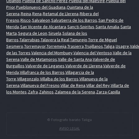
Obando
,
Puebla de Sancho Perez
,
Puebla del Maestre
,
Puebla del
Prior
,
Pueblonuevo del Guadiana
,
Quintana de la
Serena
,
Reina
,
Rena
,
Retamal de Llerena
,
Ribera del
Fresno
,
Risco
,
Salvaleon
,
Salvatierra de los Barros
,
San Pedro de
Merida
,
San Vicente de Alcantara
,
Sancti-Spiritus
,
Santa Amalia
,
Santa
Marta
,
Segura de Leon
,
Siruela
,
Solana de los
Barros
,
Talarrubias
,
Talavera la Real
,
Tamurejo
,
Torre de Miguel
Sesmero
,
Torremayor
,
Torremejia
,
Trasierra
,
Trujillanos
,
Taliga
,
Usagre
,
Vald
de las Torres
,
Valencia del Mombuey
,
Valencia del Ventoso
,
Valle de la
Serena
,
Valle de Matamoros
,
Valle de Santa Ana
,
Valverde de
Burguillos
,
Valverde de Leganes
,
Valverde de Llerena
,
Valverde de
Merida
,
Villafranca de los Barros
,
Villagarcia de la
Torre
,
Villagonzalo
,
Villalba de los Barros
,
Villanueva de la
Serena
,
Villanueva del Fresno
,
Villar de Rena
,
Villar del Rey
,
Villarta de
los Montes
,
Zafra
,
Zahinos
,
Zalamea de la Serena
,
Zarza-Capilla
© Fotografo barato Taliga
AVISO LEGAL