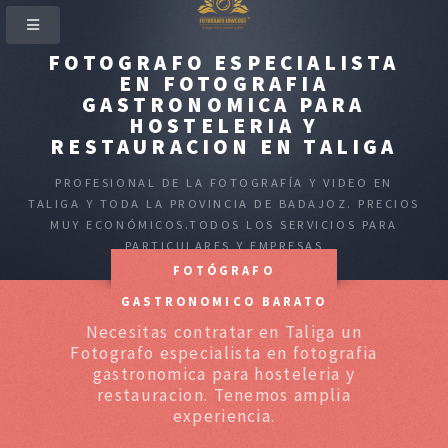
FOTOGRAFO ESPECIALISTA
EN FOTOGRAFIA
GASTRONOMICA PARA
HOSTELERIA Y
RESTAURACION EN TALIGA
PROFESIONAL DE LA FOTOGRAFÍA Y VIDEO EN
TALIGA Y TODA LA PROVINCIA DE BADAJOZ. PRECIOS
MUY ECONÓMICOS.TODOS LOS SERVICIOS PARA
PARTICULARES Y EMPRESAS
FOTÓGRAFO
GASTRONOMICO BARATO
Necesitas contratar en Taliga un
Fotografo especialista en fotografia
gastronomica para hosteleria y
restauracion. Tenemos amplia
experiencia.