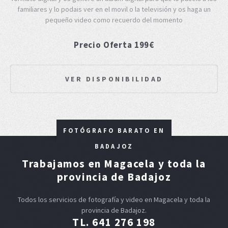
familiares y lo podais ver en el movil o la televisión y os haga un
pequeño video como recuerdo del momento
Precio Oferta 199€
VER DISPONIBILIDAD
FOTÓGRAFO BARATO EN
BADAJOZ
Trabajamos en Magacela y toda la
provincia de Badajoz
Todos los servicios de fotografía y video en Magacela y toda la
provincia de Badajoz.
TL. 641 276 198