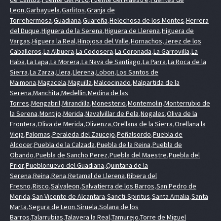
Leon
,
Garbayuela
,
Garlitos
,
Granja de
Torrehermosa
,
Guadiana
,
Guareña
,
Helechosa de los Montes
,
Herrera
del Duque
,
Higuera de la Serena
,
Higuera de Llerena
,
Higuera de
Vargas
,
Higuera la Real
,
Hinojosa del Valle
,
Hornachos
,
Jerez de los
Caballeros
,
La Albuera
,
La Codosera
,
La Coronada
,
La Garrovilla
,
La
Haba
,
La Lapa
,
La Morera
,
La Nava de Santiago
,
La Parra
,
La Roca de la
Sierra
,
La Zarza
,
Llera
,
Llerena
,
Lobon
,
Los Santos de
Maimona
,
Magacela
,
Maguilla
,
Malcocinado
,
Malpartida de la
Serena
,
Manchita
,
Medellin
,
Medina de las
Torres
,
Mengabril
,
Mirandilla
,
Monesterio
,
Montemolin
,
Monterrubio de
la Serena
,
Montijo
,
Merida
,
Navalvillar de Pela
,
Nogales
,
Oliva de la
Frontera
,
Oliva de Merida
,
Olivenza
,
Orellana de la Sierra
,
Orellana la
Vieja
,
Palomas
,
Peraleda del Zaucejo
,
Peñalsordo
,
Puebla de
Alcocer
,
Puebla de la Calzada
,
Puebla de la Reina
,
Puebla de
Obando
,
Puebla de Sancho Perez
,
Puebla del Maestre
,
Puebla del
Prior
,
Pueblonuevo del Guadiana
,
Quintana de la
Serena
,
Reina
,
Rena
,
Retamal de Llerena
,
Ribera del
Fresno
,
Risco
,
Salvaleon
,
Salvatierra de los Barros
,
San Pedro de
Merida
,
San Vicente de Alcantara
,
Sancti-Spiritus
,
Santa Amalia
,
Santa
Marta
,
Segura de Leon
,
Siruela
,
Solana de los
Barros
,
Talarrubias
,
Talavera la Real
,
Tamurejo
,
Torre de Miguel