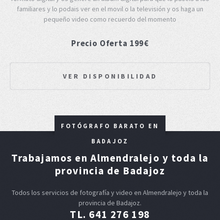
familiares y lo podais ver en el movil o la televisión y os haga un
pequeño video como recuerdo del momento
Precio Oferta 199€
VER DISPONIBILIDAD
FOTÓGRAFO BARATO EN
BADAJOZ
Trabajamos en Almendralejo y toda la
provincia de Badajoz
Todos los servicios de fotografía y video en Almendralejo y toda la
provincia de Badajoz.
TL. 641 276 198