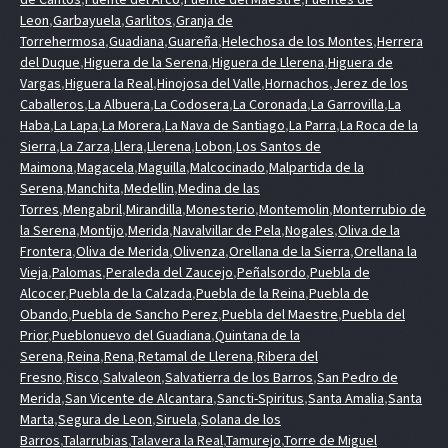
Leon
,
Garbayuela
,
Garlitos
,
Granja de
Torrehermosa
,
Guadiana
,
Guareña
,
Helechosa de los Montes
,
Herrera
del Duque
,
Higuera de la Serena
,
Higuera de Llerena
,
Higuera de
Vargas
,
Higuera la Real
,
Hinojosa del Valle
,
Hornachos
,
Jerez de los
Caballeros
,
La Albuera
,
La Codosera
,
La Coronada
,
La Garrovilla
,
La
Haba
,
La Lapa
,
La Morera
,
La Nava de Santiago
,
La Parra
,
La Roca de la
Sierra
,
La Zarza
,
Llera
,
Llerena
,
Lobon
,
Los Santos de
Maimona
,
Magacela
,
Maguilla
,
Malcocinado
,
Malpartida de la
Serena
,
Manchita
,
Medellin
,
Medina de las
Torres
,
Mengabril
,
Mirandilla
,
Monesterio
,
Montemolin
,
Monterrubio de
la Serena
,
Montijo
,
Merida
,
Navalvillar de Pela
,
Nogales
,
Oliva de la
Frontera
,
Oliva de Merida
,
Olivenza
,
Orellana de la Sierra
,
Orellana la
Vieja
,
Palomas
,
Peraleda del Zaucejo
,
Peñalsordo
,
Puebla de
Alcocer
,
Puebla de la Calzada
,
Puebla de la Reina
,
Puebla de
Obando
,
Puebla de Sancho Perez
,
Puebla del Maestre
,
Puebla del
Prior
,
Pueblonuevo del Guadiana
,
Quintana de la
Serena
,
Reina
,
Rena
,
Retamal de Llerena
,
Ribera del
Fresno
,
Risco
,
Salvaleon
,
Salvatierra de los Barros
,
San Pedro de
Merida
,
San Vicente de Alcantara
,
Sancti-Spiritus
,
Santa Amalia
,
Santa
Marta
,
Segura de Leon
,
Siruela
,
Solana de los
Barros
,
Talarrubias
,
Talavera la Real
,
Tamurejo
,
Torre de Miguel