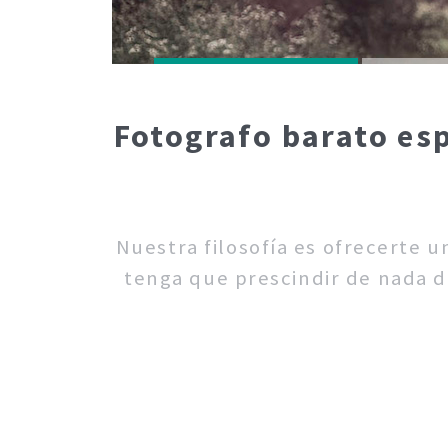
Fotografo barato esp
Nuestra filosofía es ofrecerte 
tenga que prescindir de nada de