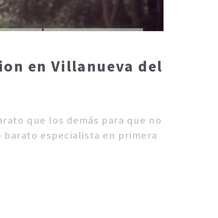
ion en Villanueva del
barato que los demás para que no
o barato especialista en primera