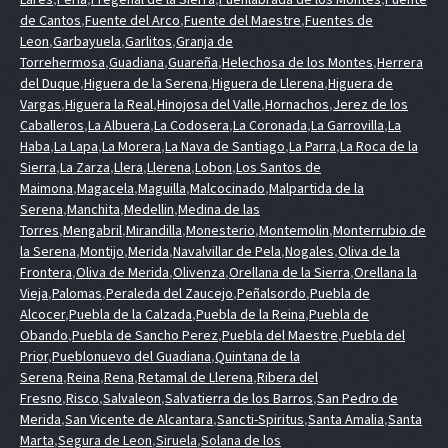
de Cantos
,
Fuente del Arco
,
Fuente del Maestre
,
Fuentes de
Leon
,
Garbayuela
,
Garlitos
,
Granja de
Torrehermosa
,
Guadiana
,
Guareña
,
Helechosa de los Montes
,
Herrera
del Duque
,
Higuera de la Serena
,
Higuera de Llerena
,
Higuera de
Vargas
,
Higuera la Real
,
Hinojosa del Valle
,
Hornachos
,
Jerez de los
Caballeros
,
La Albuera
,
La Codosera
,
La Coronada
,
La Garrovilla
,
La
Haba
,
La Lapa
,
La Morera
,
La Nava de Santiago
,
La Parra
,
La Roca de la
Sierra
,
La Zarza
,
Llera
,
Llerena
,
Lobon
,
Los Santos de
Maimona
,
Magacela
,
Maguilla
,
Malcocinado
,
Malpartida de la
Serena
,
Manchita
,
Medellin
,
Medina de las
Torres
,
Mengabril
,
Mirandilla
,
Monesterio
,
Montemolin
,
Monterrubio de
la Serena
,
Montijo
,
Merida
,
Navalvillar de Pela
,
Nogales
,
Oliva de la
Frontera
,
Oliva de Merida
,
Olivenza
,
Orellana de la Sierra
,
Orellana la
Vieja
,
Palomas
,
Peraleda del Zaucejo
,
Peñalsordo
,
Puebla de
Alcocer
,
Puebla de la Calzada
,
Puebla de la Reina
,
Puebla de
Obando
,
Puebla de Sancho Perez
,
Puebla del Maestre
,
Puebla del
Prior
,
Pueblonuevo del Guadiana
,
Quintana de la
Serena
,
Reina
,
Rena
,
Retamal de Llerena
,
Ribera del
Fresno
,
Risco
,
Salvaleon
,
Salvatierra de los Barros
,
San Pedro de
Merida
,
San Vicente de Alcantara
,
Sancti-Spiritus
,
Santa Amalia
,
Santa
Marta
,
Segura de Leon
,
Siruela
,
Solana de los