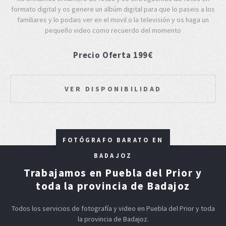
formato digital y os genere un albúm digital para que lo paseis a los
familiares y lo podais ver en el movil o la televisión y os haga un
pequeño video como recuerdo del momento
Precio Oferta 199€
VER DISPONIBILIDAD
FOTÓGRAFO BARATO EN
BADAJOZ
Trabajamos en Puebla del Prior y
toda la provincia de Badajoz
Todos los servicios de fotografía y video en Puebla del Prior y toda
la provincia de Badajoz.