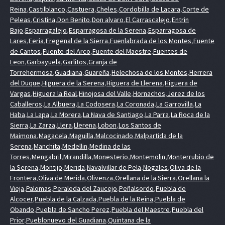
Reina
,
Castilblanco
,
Castuera
,
Cheles
,
Cordobilla de Lacara
,
Corte de
Peleas
,
Cristina
,
Don Benito
,
Don alvaro
,
El Carrascalejo
,
Entrin
Bajo
,
Esparragalejo
,
Esparragosa de la Serena
,
Esparragosa de
Lares
,
Feria
,
Fregenal de la Sierra
,
Fuenlabrada de los Montes
,
Fuente
de Cantos
,
Fuente del Arco
,
Fuente del Maestre
,
Fuentes de
Leon
,
Garbayuela
,
Garlitos
,
Granja de
Torrehermosa
,
Guadiana
,
Guareña
,
Helechosa de los Montes
,
Herrera
del Duque
,
Higuera de la Serena
,
Higuera de Llerena
,
Higuera de
Vargas
,
Higuera la Real
,
Hinojosa del Valle
,
Hornachos
,
Jerez de los
Caballeros
,
La Albuera
,
La Codosera
,
La Coronada
,
La Garrovilla
,
La
Haba
,
La Lapa
,
La Morera
,
La Nava de Santiago
,
La Parra
,
La Roca de la
Sierra
,
La Zarza
,
Llera
,
Llerena
,
Lobon
,
Los Santos de
Maimona
,
Magacela
,
Maguilla
,
Malcocinado
,
Malpartida de la
Serena
,
Manchita
,
Medellin
,
Medina de las
Torres
,
Mengabril
,
Mirandilla
,
Monesterio
,
Montemolin
,
Monterrubio de
la Serena
,
Montijo
,
Merida
,
Navalvillar de Pela
,
Nogales
,
Oliva de la
Frontera
,
Oliva de Merida
,
Olivenza
,
Orellana de la Sierra
,
Orellana la
Vieja
,
Palomas
,
Peraleda del Zaucejo
,
Peñalsordo
,
Puebla de
Alcocer
,
Puebla de la Calzada
,
Puebla de la Reina
,
Puebla de
Obando
,
Puebla de Sancho Perez
,
Puebla del Maestre
,
Puebla del
Prior
,
Pueblonuevo del Guadiana
,
Quintana de la