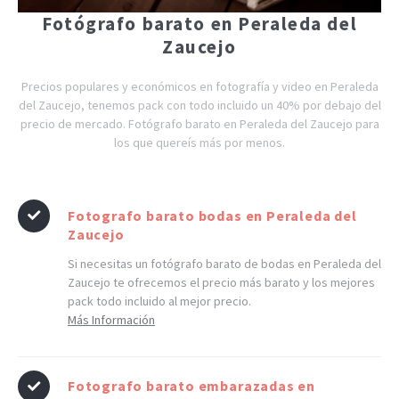
Fotógrafo barato en Peraleda del
Zaucejo
Precios populares y económicos en fotografía y video en Peraleda
del Zaucejo, tenemos pack con todo incluido un 40% por debajo del
precio de mercado. Fotógrafo barato en Peraleda del Zaucejo para
los que quereís más por menos.
Fotografo barato bodas en Peraleda del
Zaucejo
Si necesitas un fotógrafo barato de bodas en Peraleda del
Zaucejo te ofrecemos el precio más barato y los mejores
pack todo incluido al mejor precio.
Más Información
Fotografo barato embarazadas en