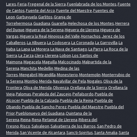
Lares
,
Feria
,
Fregenal de la Sierra
,
Fuenlabrada de los Montes
,
Fuente
de Cantos
,
Fuente del Arco
,
Fuente del Maestre
,
Fuentes de
Leon
,
Garbayuela
,
Garlitos
,
Granja de
Torrehermosa
,
Guadiana
,
Guareña
,
Helechosa de los Montes
,
Herrera
del Duque
,
Higuera de la Serena
,
Higuera de Llerena
,
Higuera de
Vargas
,
Higuera la Real
,
Hinojosa del Valle
,
Hornachos
,
Jerez de los
Caballeros
,
La Albuera
,
La Codosera
,
La Coronada
,
La Garrovilla
,
La
Haba
,
La Lapa
,
La Morera
,
La Nava de Santiago
,
La Parra
,
La Roca de la
Sierra
,
La Zarza
,
Llera
,
Llerena
,
Lobon
,
Los Santos de
Maimona
,
Magacela
,
Maguilla
,
Malcocinado
,
Malpartida de la
Serena
,
Manchita
,
Medellin
,
Medina de las
Torres
,
Mengabril
,
Mirandilla
,
Monesterio
,
Montemolin
,
Monterrubio de
la Serena
,
Montijo
,
Merida
,
Navalvillar de Pela
,
Nogales
,
Oliva de la
Frontera
,
Oliva de Merida
,
Olivenza
,
Orellana de la Sierra
,
Orellana la
Vieja
,
Palomas
,
Peraleda del Zaucejo
,
Peñalsordo
,
Puebla de
Alcocer
,
Puebla de la Calzada
,
Puebla de la Reina
,
Puebla de
Obando
,
Puebla de Sancho Perez
,
Puebla del Maestre
,
Puebla del
Prior
,
Pueblonuevo del Guadiana
,
Quintana de la
Serena
,
Reina
,
Rena
,
Retamal de Llerena
,
Ribera del
Fresno
,
Risco
,
Salvaleon
,
Salvatierra de los Barros
,
San Pedro de
Merida
,
San Vicente de Alcantara
,
Sancti-Spiritus
,
Santa Amalia
,
Santa