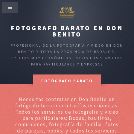
FOTOGRAFO BARATO EN DON
BENITO
PROFESIONAL DE LA FOTOGRAFÍA Y VIDEO EN DON
BENITO Y TODA LA PROVINCIA DE BADAJOZ.
PRECIOS MUY ECONÓMICOS.TODOS LOS SERVICIOS
PARA PARTICULARES Y EMPRESAS
FOTÓGRAFO BARATO
Necesitas contratar en Don Benito un
fotógrafo barato con tarífas económicas.
Todos los servicios de fotografía y video
para particulares: Bodas, bautizos,
comuniones, fotografía de familia, fotos
de parejas, books; y todos los servicios