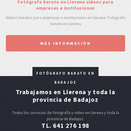
F
otógrafo barato en Llerena videos para
empresas e instituciones
Videos baratos para empresas e instituciones en Llerena. Fotografo
barato en Llerena
MÁS INFORMACIÓN
FOTÓGRAFO BARATO EN
BADAJOZ
Trabajamos en Llerena y toda la
provincia de Badajoz
Todos los servicios de fotografía y video en Llerena y toda la
provincia de Badajoz.
TL. 641 276 198