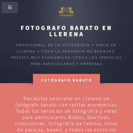
FOTOGRAFO BARATO EN
LLERENA
PROFESIONAL DE LA FOTOGRAFÍA Y VIDEO EN
LLERENA Y TODA LA PROVINCIA DE BADAJOZ.
PRECIOS MUY ECONÓMICOS.TODOS LOS SERVICIOS
PARA PARTICULARES Y EMPRESAS
FOTÓGRAFO BARATO
Necesitas contratar en Llerena un
fotógrafo barato con tarífas económicas.
Todos los servicios de fotografía y video
para particulares: Bodas, bautizos,
comuniones, fotografía de familia, fotos
de parejas, books; y todos los servicios