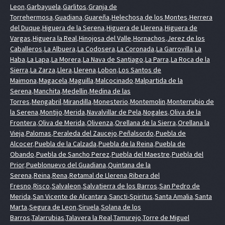
Leon
,
Garbayuela
,
Garlitos
,
Granja de
Torrehermosa
,
Guadiana
,
Guareña
,
Helechosa de los Montes
,
Herrera
del Duque
,
Higuera de la Serena
,
Higuera de Llerena
,
Higuera de
Vargas
,
Higuera la Real
,
Hinojosa del Valle
,
Hornachos
,
Jerez de los
Caballeros
,
La Albuera
,
La Codosera
,
La Coronada
,
La Garrovilla
,
La
Haba
,
La Lapa
,
La Morera
,
La Nava de Santiago
,
La Parra
,
La Roca de la
Sierra
,
La Zarza
,
Llera
,
Llerena
,
Lobon
,
Los Santos de
Maimona
,
Magacela
,
Maguilla
,
Malcocinado
,
Malpartida de la
Serena
,
Manchita
,
Medellin
,
Medina de las
Torres
,
Mengabril
,
Mirandilla
,
Monesterio
,
Montemolin
,
Monterrubio de
la Serena
,
Montijo
,
Merida
,
Navalvillar de Pela
,
Nogales
,
Oliva de la
Frontera
,
Oliva de Merida
,
Olivenza
,
Orellana de la Sierra
,
Orellana la
Vieja
,
Palomas
,
Peraleda del Zaucejo
,
Peñalsordo
,
Puebla de
Alcocer
,
Puebla de la Calzada
,
Puebla de la Reina
,
Puebla de
Obando
,
Puebla de Sancho Perez
,
Puebla del Maestre
,
Puebla del
Prior
,
Pueblonuevo del Guadiana
,
Quintana de la
Serena
,
Reina
,
Rena
,
Retamal de Llerena
,
Ribera del
Fresno
,
Risco
,
Salvaleon
,
Salvatierra de los Barros
,
San Pedro de
Merida
,
San Vicente de Alcantara
,
Sancti-Spiritus
,
Santa Amalia
,
Santa
Marta
,
Segura de Leon
,
Siruela
,
Solana de los
Barros
,
Talarrubias
,
Talavera la Real
,
Tamurejo
,
Torre de Miguel