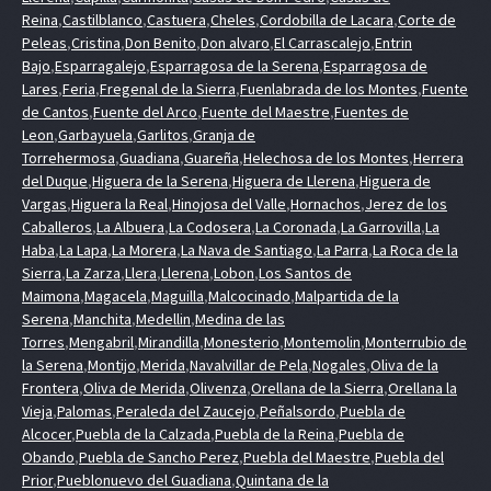
Reina
,
Castilblanco
,
Castuera
,
Cheles
,
Cordobilla de Lacara
,
Corte de
Peleas
,
Cristina
,
Don Benito
,
Don alvaro
,
El Carrascalejo
,
Entrin
Bajo
,
Esparragalejo
,
Esparragosa de la Serena
,
Esparragosa de
Lares
,
Feria
,
Fregenal de la Sierra
,
Fuenlabrada de los Montes
,
Fuente
de Cantos
,
Fuente del Arco
,
Fuente del Maestre
,
Fuentes de
Leon
,
Garbayuela
,
Garlitos
,
Granja de
Torrehermosa
,
Guadiana
,
Guareña
,
Helechosa de los Montes
,
Herrera
del Duque
,
Higuera de la Serena
,
Higuera de Llerena
,
Higuera de
Vargas
,
Higuera la Real
,
Hinojosa del Valle
,
Hornachos
,
Jerez de los
Caballeros
,
La Albuera
,
La Codosera
,
La Coronada
,
La Garrovilla
,
La
Haba
,
La Lapa
,
La Morera
,
La Nava de Santiago
,
La Parra
,
La Roca de la
Sierra
,
La Zarza
,
Llera
,
Llerena
,
Lobon
,
Los Santos de
Maimona
,
Magacela
,
Maguilla
,
Malcocinado
,
Malpartida de la
Serena
,
Manchita
,
Medellin
,
Medina de las
Torres
,
Mengabril
,
Mirandilla
,
Monesterio
,
Montemolin
,
Monterrubio de
la Serena
,
Montijo
,
Merida
,
Navalvillar de Pela
,
Nogales
,
Oliva de la
Frontera
,
Oliva de Merida
,
Olivenza
,
Orellana de la Sierra
,
Orellana la
Vieja
,
Palomas
,
Peraleda del Zaucejo
,
Peñalsordo
,
Puebla de
Alcocer
,
Puebla de la Calzada
,
Puebla de la Reina
,
Puebla de
Obando
,
Puebla de Sancho Perez
,
Puebla del Maestre
,
Puebla del
Prior
,
Pueblonuevo del Guadiana
,
Quintana de la