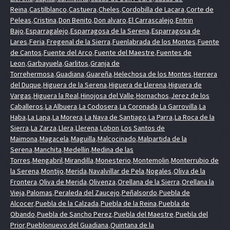
Reina
,
Castilblanco
,
Castuera
,
Cheles
,
Cordobilla de Lacara
,
Corte de
Peleas
,
Cristina
,
Don Benito
,
Don alvaro
,
El Carrascalejo
,
Entrin
Bajo
,
Esparragalejo
,
Esparragosa de la Serena
,
Esparragosa de
Lares
,
Feria
,
Fregenal de la Sierra
,
Fuenlabrada de los Montes
,
Fuente
de Cantos
,
Fuente del Arco
,
Fuente del Maestre
,
Fuentes de
Leon
,
Garbayuela
,
Garlitos
,
Granja de
Torrehermosa
,
Guadiana
,
Guareña
,
Helechosa de los Montes
,
Herrera
del Duque
,
Higuera de la Serena
,
Higuera de Llerena
,
Higuera de
Vargas
,
Higuera la Real
,
Hinojosa del Valle
,
Hornachos
,
Jerez de los
Caballeros
,
La Albuera
,
La Codosera
,
La Coronada
,
La Garrovilla
,
La
Haba
,
La Lapa
,
La Morera
,
La Nava de Santiago
,
La Parra
,
La Roca de la
Sierra
,
La Zarza
,
Llera
,
Llerena
,
Lobon
,
Los Santos de
Maimona
,
Magacela
,
Maguilla
,
Malcocinado
,
Malpartida de la
Serena
,
Manchita
,
Medellin
,
Medina de las
Torres
,
Mengabril
,
Mirandilla
,
Monesterio
,
Montemolin
,
Monterrubio de
la Serena
,
Montijo
,
Merida
,
Navalvillar de Pela
,
Nogales
,
Oliva de la
Frontera
,
Oliva de Merida
,
Olivenza
,
Orellana de la Sierra
,
Orellana la
Vieja
,
Palomas
,
Peraleda del Zaucejo
,
Peñalsordo
,
Puebla de
Alcocer
,
Puebla de la Calzada
,
Puebla de la Reina
,
Puebla de
Obando
,
Puebla de Sancho Perez
,
Puebla del Maestre
,
Puebla del
Prior
,
Pueblonuevo del Guadiana
,
Quintana de la