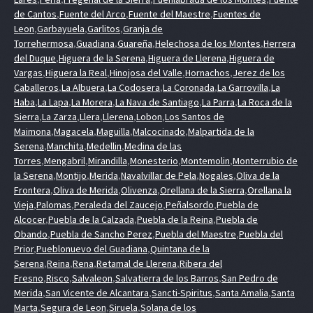
de Cantos
,
Fuente del Arco
,
Fuente del Maestre
,
Fuentes de
Leon
,
Garbayuela
,
Garlitos
,
Granja de
Torrehermosa
,
Guadiana
,
Guareña
,
Helechosa de los Montes
,
Herrera
del Duque
,
Higuera de la Serena
,
Higuera de Llerena
,
Higuera de
Vargas
,
Higuera la Real
,
Hinojosa del Valle
,
Hornachos
,
Jerez de los
Caballeros
,
La Albuera
,
La Codosera
,
La Coronada
,
La Garrovilla
,
La
Haba
,
La Lapa
,
La Morera
,
La Nava de Santiago
,
La Parra
,
La Roca de la
Sierra
,
La Zarza
,
Llera
,
Llerena
,
Lobon
,
Los Santos de
Maimona
,
Magacela
,
Maguilla
,
Malcocinado
,
Malpartida de la
Serena
,
Manchita
,
Medellin
,
Medina de las
Torres
,
Mengabril
,
Mirandilla
,
Monesterio
,
Montemolin
,
Monterrubio de
la Serena
,
Montijo
,
Merida
,
Navalvillar de Pela
,
Nogales
,
Oliva de la
Frontera
,
Oliva de Merida
,
Olivenza
,
Orellana de la Sierra
,
Orellana la
Vieja
,
Palomas
,
Peraleda del Zaucejo
,
Peñalsordo
,
Puebla de
Alcocer
,
Puebla de la Calzada
,
Puebla de la Reina
,
Puebla de
Obando
,
Puebla de Sancho Perez
,
Puebla del Maestre
,
Puebla del
Prior
,
Pueblonuevo del Guadiana
,
Quintana de la
Serena
,
Reina
,
Rena
,
Retamal de Llerena
,
Ribera del
Fresno
,
Risco
,
Salvaleon
,
Salvatierra de los Barros
,
San Pedro de
Merida
,
San Vicente de Alcantara
,
Sancti-Spiritus
,
Santa Amalia
,
Santa
Marta
,
Segura de Leon
,
Siruela
,
Solana de los