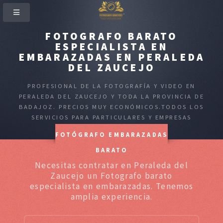
FOTOGRAFO BARATO
ESPECIALISTA EN
EMBARAZADAS EN PERALEDA
DEL ZAUCEJO
PROFESIONAL DE LA FOTOGRAFÍA Y VIDEO EN
PERALEDA DEL ZAUCEJO Y TODA LA PROVINCIA DE
BADAJOZ. PRECIOS MUY ECONÓMICOS.TODOS LOS
SERVICIOS PARA PARTICULARES Y EMPRESAS
FOTÓGRAFO EMBARAZADAS
BARATO
Necesitas contratar en Peraleda del
Zaucejo un Fotografo barato
especialista en embarazadas. Tenemos
amplia experiencia.