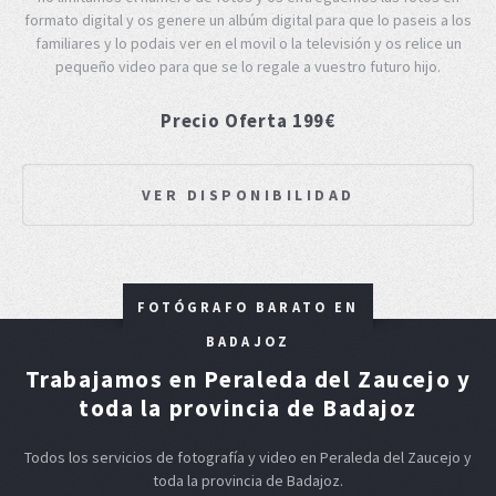
formato digital y os genere un albúm digital para que lo paseis a los
familiares y lo podais ver en el movil o la televisión y os relice un
pequeño video para que se lo regale a vuestro futuro hijo.
Precio Oferta 199€
VER DISPONIBILIDAD
FOTÓGRAFO BARATO EN
BADAJOZ
Trabajamos en Peraleda del Zaucejo y
toda la provincia de Badajoz
Todos los servicios de fotografía y video en Peraleda del Zaucejo y
toda la provincia de Badajoz.