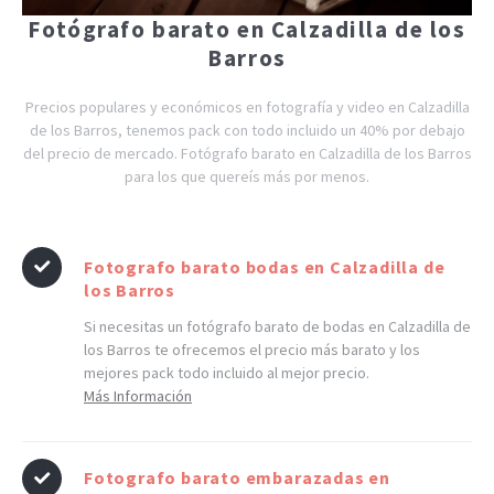
Fotógrafo barato en Calzadilla de los
Barros
Precios populares y económicos en fotografía y video en Calzadilla
de los Barros, tenemos pack con todo incluido un 40% por debajo
del precio de mercado. Fotógrafo barato en Calzadilla de los Barros
para los que quereís más por menos.
Fotografo barato bodas en Calzadilla de
los Barros
Si necesitas un fotógrafo barato de bodas en Calzadilla de
los Barros te ofrecemos el precio más barato y los
mejores pack todo incluido al mejor precio.
Más Información
Fotografo barato embarazadas en