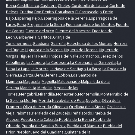
Reina
,
Castilblanco
,
Castuera
,
Cheles
,
Cordobilla de Lacara
,
Corte de
Peleas
,
Cristina
,
Don Benito
,
Don alvaro
,
El Carrascalejo
,
Entrin
Bajo
,
Esparragalejo
,
Esparragosa de la Serena
,
Esparragosa de
Lares
,
Feria
,
Fregenal de la Sierra
,
Fuenlabrada de los Montes
,
Fuente
de Cantos
,
Fuente del Arco
,
Fuente del Maestre
,
Fuentes de
Leon
,
Garbayuela
,
Garlitos
,
Granja de
Torrehermosa
,
Guadiana
,
Guareña
,
Helechosa de los Montes
,
Herrera
del Duque
,
Higuera de la Serena
,
Higuera de Llerena
,
Higuera de
Vargas
,
Higuera la Real
,
Hinojosa del Valle
,
Hornachos
,
Jerez de los
Caballeros
,
La Albuera
,
La Codosera
,
La Coronada
,
La Garrovilla
,
La
Haba
,
La Lapa
,
La Morera
,
La Nava de Santiago
,
La Parra
,
La Roca de la
Sierra
,
La Zarza
,
Llera
,
Llerena
,
Lobon
,
Los Santos de
Maimona
,
Magacela
,
Maguilla
,
Malcocinado
,
Malpartida de la
Serena
,
Manchita
,
Medellin
,
Medina de las
Torres
,
Mengabril
,
Mirandilla
,
Monesterio
,
Montemolin
,
Monterrubio de
la Serena
,
Montijo
,
Merida
,
Navalvillar de Pela
,
Nogales
,
Oliva de la
Frontera
,
Oliva de Merida
,
Olivenza
,
Orellana de la Sierra
,
Orellana la
Vieja
,
Palomas
,
Peraleda del Zaucejo
,
Peñalsordo
,
Puebla de
Alcocer
,
Puebla de la Calzada
,
Puebla de la Reina
,
Puebla de
Obando
,
Puebla de Sancho Perez
,
Puebla del Maestre
,
Puebla del
Prior
,
Pueblonuevo del Guadiana
,
Quintana de la