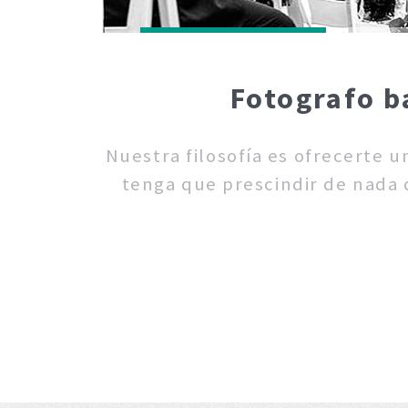
Fotografo b
Nuestra filosofía es ofrecerte 
tenga que prescindir de nada d