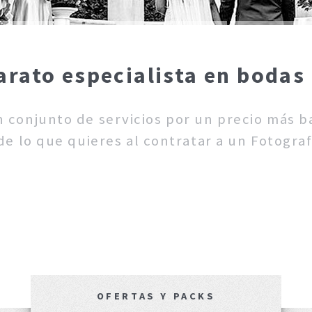
arato especialista en bodas
un conjunto de servicios por un precio más 
e lo que quieres al contratar a un Fotogra
OFERTAS Y PACKS