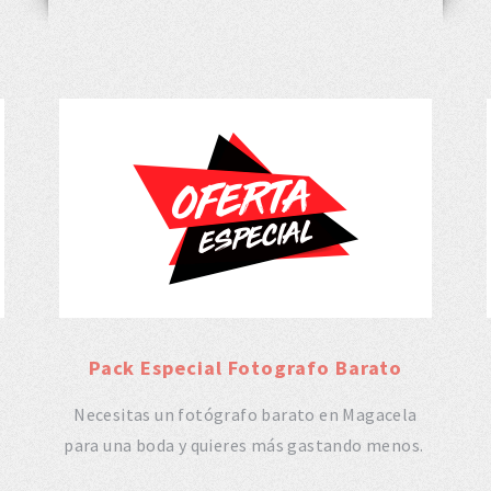
Pack Especial Fotografo Barato
Necesitas un fotógrafo barato en Magacela
para una boda y quieres más gastando menos.