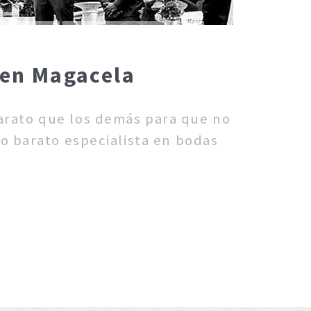
 en Magacela
barato que los demás para que no
fo barato especialista en bodas