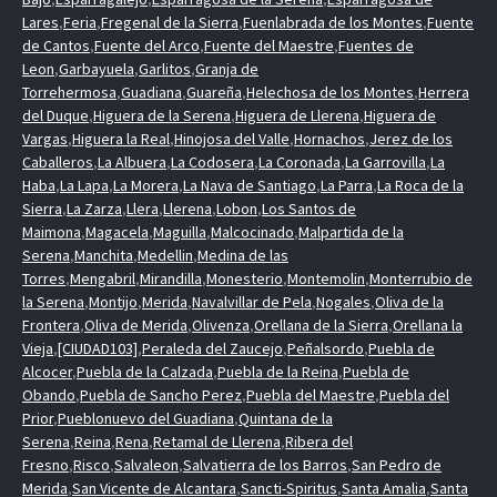
Lares
,
Feria
,
Fregenal de la Sierra
,
Fuenlabrada de los Montes
,
Fuente
de Cantos
,
Fuente del Arco
,
Fuente del Maestre
,
Fuentes de
Leon
,
Garbayuela
,
Garlitos
,
Granja de
Torrehermosa
,
Guadiana
,
Guareña
,
Helechosa de los Montes
,
Herrera
del Duque
,
Higuera de la Serena
,
Higuera de Llerena
,
Higuera de
Vargas
,
Higuera la Real
,
Hinojosa del Valle
,
Hornachos
,
Jerez de los
Caballeros
,
La Albuera
,
La Codosera
,
La Coronada
,
La Garrovilla
,
La
Haba
,
La Lapa
,
La Morera
,
La Nava de Santiago
,
La Parra
,
La Roca de la
Sierra
,
La Zarza
,
Llera
,
Llerena
,
Lobon
,
Los Santos de
Maimona
,
Magacela
,
Maguilla
,
Malcocinado
,
Malpartida de la
Serena
,
Manchita
,
Medellin
,
Medina de las
Torres
,
Mengabril
,
Mirandilla
,
Monesterio
,
Montemolin
,
Monterrubio de
la Serena
,
Montijo
,
Merida
,
Navalvillar de Pela
,
Nogales
,
Oliva de la
Frontera
,
Oliva de Merida
,
Olivenza
,
Orellana de la Sierra
,
Orellana la
Vieja
,
[CIUDAD103]
,
Peraleda del Zaucejo
,
Peñalsordo
,
Puebla de
Alcocer
,
Puebla de la Calzada
,
Puebla de la Reina
,
Puebla de
Obando
,
Puebla de Sancho Perez
,
Puebla del Maestre
,
Puebla del
Prior
,
Pueblonuevo del Guadiana
,
Quintana de la
Serena
,
Reina
,
Rena
,
Retamal de Llerena
,
Ribera del
Fresno
,
Risco
,
Salvaleon
,
Salvatierra de los Barros
,
San Pedro de
Merida
,
San Vicente de Alcantara
,
Sancti-Spiritus
,
Santa Amalia
,
Santa