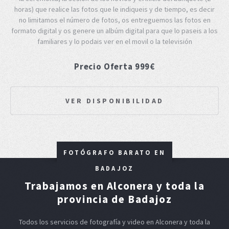
horas) que realice las fotos que le indiqueis y de tiempo, es decir
no limitamos el número de fotos, os entreguemos las fotos en
formato digital y os genere un albúm digital para que lo paseis a los
familiares y lo podais ver en el movil o la televisión
Precio Oferta 999€
VER DISPONIBILIDAD
FOTÓGRAFO BARATO EN
BADAJOZ
Trabajamos en Alconera y toda la
provincia de Badajoz
Todos los servicios de fotografía y video en Alconera y toda la