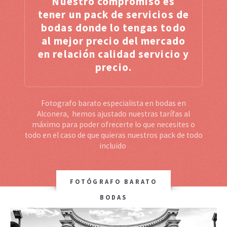
Nuestro compromiso es
tener un pack de servicios de
bodas donde lo tengas todo
al mejor precio del mercado
en relación calidad servicio y
precio.
Fotografo barato especialista en bodas en
Alconera, hemos ajustado nuestras tarífas al
máximo para poder ofrecerte lo que necesites o
todo en el caso de que quieras nuestros pack de todo
incluido
FOTÓGRAFO BARATO
BODAS