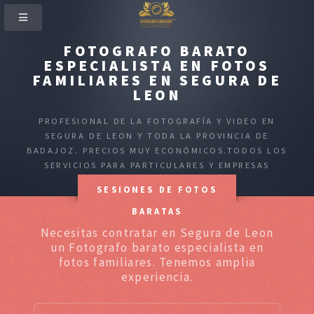
FOTOGRAFO BARATO
ESPECIALISTA EN FOTOS
FAMILIARES EN SEGURA DE
LEON
PROFESIONAL DE LA FOTOGRAFÍA Y VIDEO EN
SEGURA DE LEON Y TODA LA PROVINCIA DE
BADAJOZ. PRECIOS MUY ECONÓMICOS.TODOS LOS
SERVICIOS PARA PARTICULARES Y EMPRESAS
SESIONES DE FOTOS
BARATAS
Necesitas contratar en Segura de Leon
un Fotografo barato especialista en
fotos familiares. Tenemos amplia
experiencia.