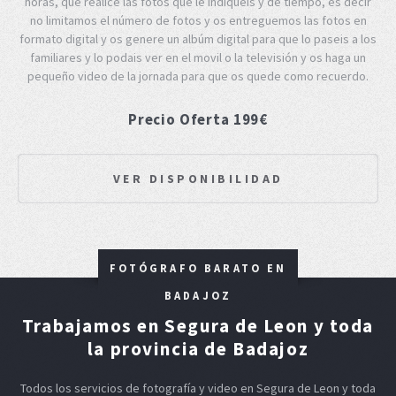
horas, que realice las fotos que le indiqueis y de tiempo, es decir
no limitamos el número de fotos y os entreguemos las fotos en
formato digital y os genere un albúm digital para que lo paseis a los
familiares y lo podais ver en el movil o la televisión y os haga un
pequeño video de la jornada para que os quede como recuerdo.
Precio Oferta 199€
VER DISPONIBILIDAD
FOTÓGRAFO BARATO EN
BADAJOZ
Trabajamos en Segura de Leon y toda
la provincia de Badajoz
Todos los servicios de fotografía y video en Segura de Leon y toda