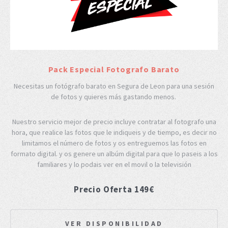
Pack Especial Fotografo Barato
Necesitas un fotógrafo barato en Segura de Leon para una sesión
de fotos y quieres más gastando menos.
Nuestro servicio mejor de precio incluye contratar al fotografo una
hora, que realice las fotos que le indiqueis y de tiempo, es decir no
limitamos el número de fotos y os entreguemos las fotos en
formato digital. y os genere un albúm digital para que lo paseis a los
familiares y lo podais ver en el movil o la televisión
Precio Oferta 149€
VER DISPONIBILIDAD