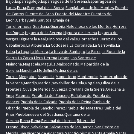
Bajo
,
Esparragalejo
,
Esparragosa de la Serena
,
Esparragosa de
Lares
,
Feria
,
Fregenal de la Sierra
,
Fuenlabrada de los Montes
,
Fuente
de Cantos
,
Fuente del Arco
,
Fuente del Maestre
,
Fuentes de
Leon
,
Garbayuela
,
Garlitos
,
Granja de
Torrehermosa
,
Guadiana
,
Guareña
,
Helechosa de los Montes
,
Herrera
del Duque
,
Higuera de la Serena
,
Higuera de Llerena
,
Higuera de
Vargas
,
Higuera la Real
,
Hinojosa del Valle
,
Hornachos
,
Jerez de los
Caballeros
,
La Albuera
,
La Codosera
,
La Coronada
,
La Garrovilla
,
La
Haba
,
La Lapa
,
La Morera
,
La Nava de Santiago
,
La Parra
,
La Roca de la
Sierra
,
La Zarza
,
Llera
,
Llerena
,
Lobon
,
Los Santos de
Maimona
,
Magacela
,
Maguilla
,
Malcocinado
,
Malpartida de la
Serena
,
Manchita
,
Medellin
,
Medina de las
Torres
,
Mengabril
,
Mirandilla
,
Monesterio
,
Montemolin
,
Monterrubio de
la Serena
,
Montijo
,
Merida
,
Navalvillar de Pela
,
Nogales
,
Oliva de la
Frontera
,
Oliva de Merida
,
Olivenza
,
Orellana de la Sierra
,
Orellana la
Vieja
,
Palomas
,
Peraleda del Zaucejo
,
Peñalsordo
,
Puebla de
Alcocer
,
Puebla de la Calzada
,
Puebla de la Reina
,
Puebla de
Obando
,
Puebla de Sancho Perez
,
Puebla del Maestre
,
Puebla del
Prior
,
Pueblonuevo del Guadiana
,
Quintana de la
Serena
,
Reina
,
Rena
,
Retamal de Llerena
,
Ribera del
Fresno
,
Risco
,
Salvaleon
,
Salvatierra de los Barros
,
San Pedro de
Merida
,
San Vicente de Alcantara
,
Sancti-Spiritus
,
Santa Amalia
,
Santa