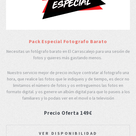
Pack Especial Fotografo Barato
Necesitas un fotógrafo barato en El Carrascalejo para una sesión de
fotos y quieres más gastando menos.
Nuestro servicio mejor de precio incluye contratar al fotografo una
hora, que realice las fotos que le indiqueis y de tiempo, es decir no
limitamos el número de fotos y os entreguemos las fotos en
formato digital. y os genere un albúm digital para que lo paseis a los
familiares y lo podais ver en el movil o la televisión
Precio Oferta 149€
VER DISPONIBILIDAD