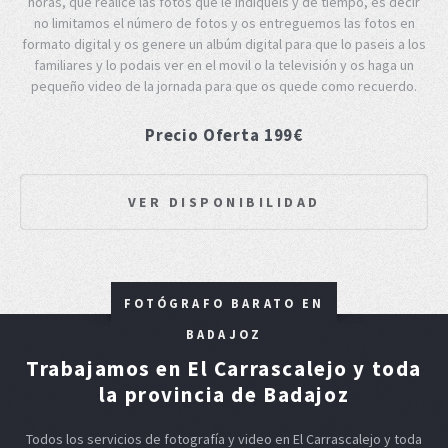
horas, que realice las fotos que le indiqueis y de tiempo, es decir
no limitamos el número de fotos y os entreguemos las fotos en
formato digital y os genere un albúm digital para que lo paseis a los
familiares y lo podais ver en el movil o la televisión y os haga un
pequeño video de la jornada para que os quede como recuerdo.
Precio Oferta 199€
VER DISPONIBILIDAD
FOTÓGRAFO BARATO EN
BADAJOZ
Trabajamos en El Carrascalejo y toda
la provincia de Badajoz
Todos los servicios de fotografía y video en El Carrascalejo y toda