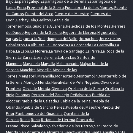
Bajo
,
Esparragalejo
,
Esparragosa de la Serena
,
Esparragosa de
Lares
,
Feria
,
Fregenal de la Sierra
,
Fuenlabrada de los Montes
,
Fuente
de Cantos
,
Fuente del Arco
,
Fuente del Maestre
,
Fuentes de
Leon
,
Garbayuela
,
Garlitos
,
Granja de
Torrehermosa
,
Guadiana
,
Guareña
,
Helechosa de los Montes
,
Herrera
del Duque
,
Higuera de la Serena
,
Higuera de Llerena
,
Higuera de
Vargas
,
Higuera la Real
,
Hinojosa del Valle
,
Hornachos
,
Jerez de los
Caballeros
,
La Albuera
,
La Codosera
,
La Coronada
,
La Garrovilla
,
La
Haba
,
La Lapa
,
La Morera
,
La Nava de Santiago
,
La Parra
,
La Roca de la
Sierra
,
La Zarza
,
Llera
,
Llerena
,
Lobon
,
Los Santos de
Maimona
,
Magacela
,
Maguilla
,
Malcocinado
,
Malpartida de la
Serena
,
Manchita
,
Medellin
,
Medina de las
Torres
,
Mengabril
,
Mirandilla
,
Monesterio
,
Montemolin
,
Monterrubio de
la Serena
,
Montijo
,
Merida
,
Navalvillar de Pela
,
Nogales
,
Oliva de la
Frontera
,
Oliva de Merida
,
Olivenza
,
Orellana de la Sierra
,
Orellana la
Vieja
,
Palomas
,
Peraleda del Zaucejo
,
Peñalsordo
,
Puebla de
Alcocer
,
Puebla de la Calzada
,
Puebla de la Reina
,
Puebla de
Obando
,
Puebla de Sancho Perez
,
Puebla del Maestre
,
Puebla del
Prior
,
Pueblonuevo del Guadiana
,
Quintana de la
Serena
,
Reina
,
Rena
,
Retamal de Llerena
,
Ribera del
Fresno
,
Risco
,
Salvaleon
,
Salvatierra de los Barros
,
San Pedro de
Merida
,
San Vicente de Alcantara
,
Sancti-Spiritus
,
Santa Amalia
,
Santa