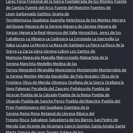
Lares
,
Feria
,
Fregenal de la Sierra
,
Fuenlabrada de los Montes
,
Fuente
de Cantos
,
Fuente del Arco
,
Fuente del Maestre
,
Fuentes de
Leon
,
Garbayuela
,
Garlitos
,
Granja de
Torrehermosa
,
Guadiana
,
Guareña
,
Helechosa de los Montes
,
Herrera
del Duque
,
Higuera de la Serena
,
Higuera de Llerena
,
Higuera de
Vargas
,
Higuera la Real
,
Hinojosa del Valle
,
Hornachos
,
Jerez de los
Caballeros
,
La Albuera
,
La Codosera
,
La Coronada
,
La Garrovilla
,
La
Haba
,
La Lapa
,
La Morera
,
La Nava de Santiago
,
La Parra
,
La Roca de la
Sierra
,
La Zarza
,
Llera
,
Llerena
,
Lobon
,
Los Santos de
Maimona
,
Magacela
,
Maguilla
,
Malcocinado
,
Malpartida de la
Serena
,
Manchita
,
Medellin
,
Medina de las
Torres
,
Mengabril
,
Mirandilla
,
Monesterio
,
Montemolin
,
Monterrubio de
la Serena
,
Montijo
,
Merida
,
Navalvillar de Pela
,
Nogales
,
Oliva de la
Frontera
,
Oliva de Merida
,
Olivenza
,
Orellana de la Sierra
,
Orellana la
Vieja
,
Palomas
,
Peraleda del Zaucejo
,
Peñalsordo
,
Puebla de
Alcocer
,
Puebla de la Calzada
,
Puebla de la Reina
,
Puebla de
Obando
,
Puebla de Sancho Perez
,
Puebla del Maestre
,
Puebla del
Prior
,
Pueblonuevo del Guadiana
,
Quintana de la
Serena
,
Reina
,
Rena
,
Retamal de Llerena
,
Ribera del
Fresno
,
Risco
,
Salvaleon
,
Salvatierra de los Barros
,
San Pedro de
Merida
,
San Vicente de Alcantara
,
Sancti-Spiritus
,
Santa Amalia
,
Santa
Marta
,
Segura de Leon
,
Siruela
,
Solana de los