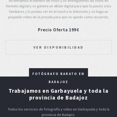
no limitamos el número de fotos y os entreguemos las fotos en
formato digital y os genere un albúm digital para que lo paseis a los
familiares y lo podais ver en el movil o la televisión y os haga un
pequeño video de la jornada para que os quede como recuerdo.
Precio Oferta 199€
VER DISPONIBILIDAD
FOTÓGRAFO BARATO EN
BADAJOZ
Trabajamos en Garbayuela y toda la
provincia de Badajoz
Todos los servicios de fotografía y video en Garbayuela y toda la
provincia de Badajoz.