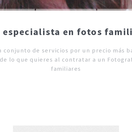
 especialista en fotos famil
un conjunto de servicios por un precio más 
de lo que quieres al contratar a un Fotograf
familiares