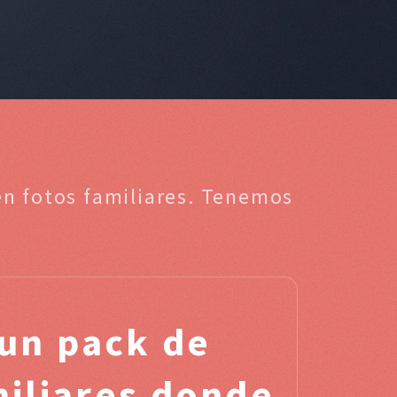
en fotos familiares. Tenemos
un pack de
miliares donde