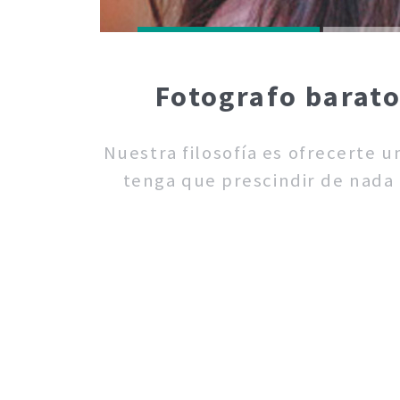
Fotografo barato
Nuestra filosofía es ofrecerte 
tenga que prescindir de nada 