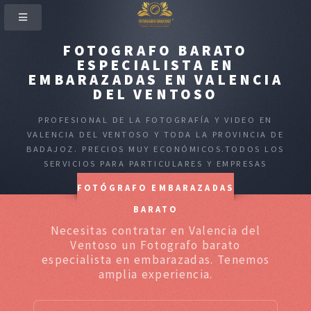
FOTOGRAFO BARATO
ESPECIALISTA EN
EMBARAZADAS EN VALENCIA
DEL VENTOSO
PROFESIONAL DE LA FOTOGRAFÍA Y VIDEO EN
VALENCIA DEL VENTOSO Y TODA LA PROVINCIA DE
BADAJOZ. PRECIOS MUY ECONÓMICOS.TODOS LOS
SERVICIOS PARA PARTICULARES Y EMPRESAS
FOTÓGRAFO EMBARAZADAS
BARATO
Necesitas contratar en Valencia del
Ventoso un Fotografo barato
especialista en embarazadas. Tenemos
amplia experiencia.