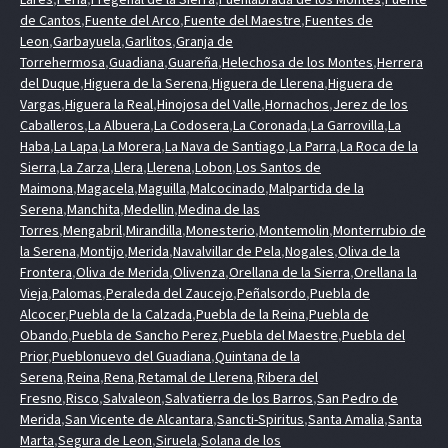
de Cantos
,
Fuente del Arco
,
Fuente del Maestre
,
Fuentes de
Leon
,
Garbayuela
,
Garlitos
,
Granja de
Torrehermosa
,
Guadiana
,
Guareña
,
Helechosa de los Montes
,
Herrera
del Duque
,
Higuera de la Serena
,
Higuera de Llerena
,
Higuera de
Vargas
,
Higuera la Real
,
Hinojosa del Valle
,
Hornachos
,
Jerez de los
Caballeros
,
La Albuera
,
La Codosera
,
La Coronada
,
La Garrovilla
,
La
Haba
,
La Lapa
,
La Morera
,
La Nava de Santiago
,
La Parra
,
La Roca de la
Sierra
,
La Zarza
,
Llera
,
Llerena
,
Lobon
,
Los Santos de
Maimona
,
Magacela
,
Maguilla
,
Malcocinado
,
Malpartida de la
Serena
,
Manchita
,
Medellin
,
Medina de las
Torres
,
Mengabril
,
Mirandilla
,
Monesterio
,
Montemolin
,
Monterrubio de
la Serena
,
Montijo
,
Merida
,
Navalvillar de Pela
,
Nogales
,
Oliva de la
Frontera
,
Oliva de Merida
,
Olivenza
,
Orellana de la Sierra
,
Orellana la
Vieja
,
Palomas
,
Peraleda del Zaucejo
,
Peñalsordo
,
Puebla de
Alcocer
,
Puebla de la Calzada
,
Puebla de la Reina
,
Puebla de
Obando
,
Puebla de Sancho Perez
,
Puebla del Maestre
,
Puebla del
Prior
,
Pueblonuevo del Guadiana
,
Quintana de la
Serena
,
Reina
,
Rena
,
Retamal de Llerena
,
Ribera del
Fresno
,
Risco
,
Salvaleon
,
Salvatierra de los Barros
,
San Pedro de
Merida
,
San Vicente de Alcantara
,
Sancti-Spiritus
,
Santa Amalia
,
Santa
Marta
,
Segura de Leon
,
Siruela
,
Solana de los