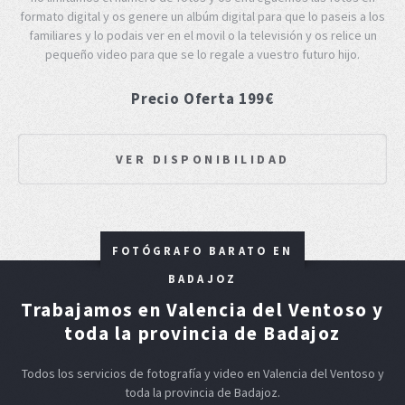
formato digital y os genere un albúm digital para que lo paseis a los
familiares y lo podais ver en el movil o la televisión y os relice un
pequeño video para que se lo regale a vuestro futuro hijo.
Precio Oferta 199€
VER DISPONIBILIDAD
FOTÓGRAFO BARATO EN
BADAJOZ
Trabajamos en Valencia del Ventoso y
toda la provincia de Badajoz
Todos los servicios de fotografía y video en Valencia del Ventoso y
toda la provincia de Badajoz.