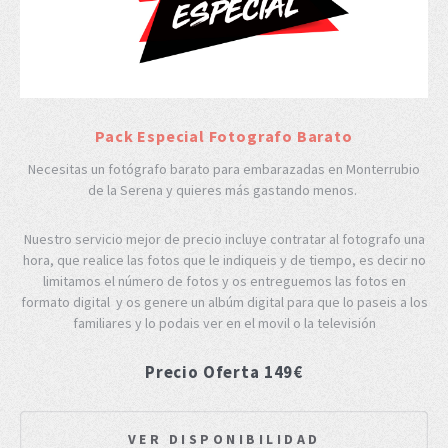
Pack Especial Fotografo Barato
Necesitas un fotógrafo barato para embarazadas en Monterrubio
de la Serena y quieres más gastando menos.
Nuestro servicio mejor de precio incluye contratar al fotografo una
hora, que realice las fotos que le indiqueis y de tiempo, es decir no
limitamos el número de fotos y os entreguemos las fotos en
formato digital y os genere un albúm digital para que lo paseis a los
familiares y lo podais ver en el movil o la televisión
Precio Oferta 149€
VER DISPONIBILIDAD