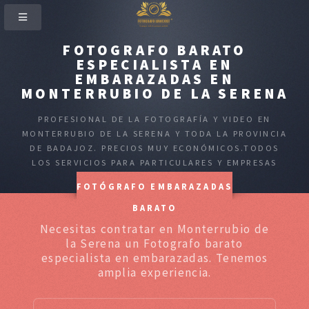
FOTOGRAFO BARATO
ESPECIALISTA EN
EMBARAZADAS EN
MONTERRUBIO DE LA SERENA
PROFESIONAL DE LA FOTOGRAFÍA Y VIDEO EN
MONTERRUBIO DE LA SERENA Y TODA LA PROVINCIA
DE BADAJOZ. PRECIOS MUY ECONÓMICOS.TODOS
LOS SERVICIOS PARA PARTICULARES Y EMPRESAS
FOTÓGRAFO EMBARAZADAS
BARATO
Necesitas contratar en Monterrubio de
la Serena un Fotografo barato
especialista en embarazadas. Tenemos
amplia experiencia.