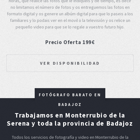
horas, que realice las fotos que le indiqueis y de tiempo, es decir
no limitamos el número de fotos y os entreguemos las fotos en
formato digital y os genere un albúm digital para que lo paseis a los
familiares y lo podais ver en el movil o la televisión y os relice un
pequeño video para que se lo regale a vuestro futuro hijo.
Precio Oferta 199€
VER DISPONIBILIDAD
FOTÓGRAFO BARATO EN
BADAJOZ
Trabajamos en Monterrubio de la
Serena y toda la provincia de Badajoz
Todos los servicios de fotografía y video en Monterrubio de la