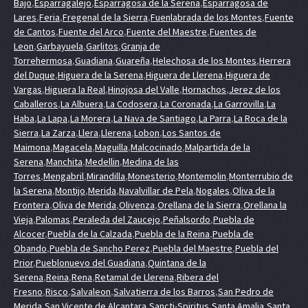
Bajo
,
Esparragalejo
,
Esparragosa de la Serena
,
Esparragosa de
Lares
,
Feria
,
Fregenal de la Sierra
,
Fuenlabrada de los Montes
,
Fuente
de Cantos
,
Fuente del Arco
,
Fuente del Maestre
,
Fuentes de
Leon
,
Garbayuela
,
Garlitos
,
Granja de
Torrehermosa
,
Guadiana
,
Guareña
,
Helechosa de los Montes
,
Herrera
del Duque
,
Higuera de la Serena
,
Higuera de Llerena
,
Higuera de
Vargas
,
Higuera la Real
,
Hinojosa del Valle
,
Hornachos
,
Jerez de los
Caballeros
,
La Albuera
,
La Codosera
,
La Coronada
,
La Garrovilla
,
La
Haba
,
La Lapa
,
La Morera
,
La Nava de Santiago
,
La Parra
,
La Roca de la
Sierra
,
La Zarza
,
Llera
,
Llerena
,
Lobon
,
Los Santos de
Maimona
,
Magacela
,
Maguilla
,
Malcocinado
,
Malpartida de la
Serena
,
Manchita
,
Medellin
,
Medina de las
Torres
,
Mengabril
,
Mirandilla
,
Monesterio
,
Montemolin
,
Monterrubio de
la Serena
,
Montijo
,
Merida
,
Navalvillar de Pela
,
Nogales
,
Oliva de la
Frontera
,
Oliva de Merida
,
Olivenza
,
Orellana de la Sierra
,
Orellana la
Vieja
,
Palomas
,
Peraleda del Zaucejo
,
Peñalsordo
,
Puebla de
Alcocer
,
Puebla de la Calzada
,
Puebla de la Reina
,
Puebla de
Obando
,
Puebla de Sancho Perez
,
Puebla del Maestre
,
Puebla del
Prior
,
Pueblonuevo del Guadiana
,
Quintana de la
Serena
,
Reina
,
Rena
,
Retamal de Llerena
,
Ribera del
Fresno
,
Risco
,
Salvaleon
,
Salvatierra de los Barros
,
San Pedro de
Merida
,
San Vicente de Alcantara
,
Sancti-Spiritus
,
Santa Amalia
,
Santa