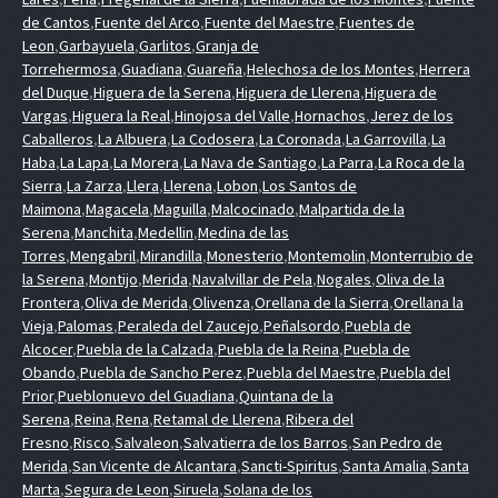
de Cantos
,
Fuente del Arco
,
Fuente del Maestre
,
Fuentes de
Leon
,
Garbayuela
,
Garlitos
,
Granja de
Torrehermosa
,
Guadiana
,
Guareña
,
Helechosa de los Montes
,
Herrera
del Duque
,
Higuera de la Serena
,
Higuera de Llerena
,
Higuera de
Vargas
,
Higuera la Real
,
Hinojosa del Valle
,
Hornachos
,
Jerez de los
Caballeros
,
La Albuera
,
La Codosera
,
La Coronada
,
La Garrovilla
,
La
Haba
,
La Lapa
,
La Morera
,
La Nava de Santiago
,
La Parra
,
La Roca de la
Sierra
,
La Zarza
,
Llera
,
Llerena
,
Lobon
,
Los Santos de
Maimona
,
Magacela
,
Maguilla
,
Malcocinado
,
Malpartida de la
Serena
,
Manchita
,
Medellin
,
Medina de las
Torres
,
Mengabril
,
Mirandilla
,
Monesterio
,
Montemolin
,
Monterrubio de
la Serena
,
Montijo
,
Merida
,
Navalvillar de Pela
,
Nogales
,
Oliva de la
Frontera
,
Oliva de Merida
,
Olivenza
,
Orellana de la Sierra
,
Orellana la
Vieja
,
Palomas
,
Peraleda del Zaucejo
,
Peñalsordo
,
Puebla de
Alcocer
,
Puebla de la Calzada
,
Puebla de la Reina
,
Puebla de
Obando
,
Puebla de Sancho Perez
,
Puebla del Maestre
,
Puebla del
Prior
,
Pueblonuevo del Guadiana
,
Quintana de la
Serena
,
Reina
,
Rena
,
Retamal de Llerena
,
Ribera del
Fresno
,
Risco
,
Salvaleon
,
Salvatierra de los Barros
,
San Pedro de
Merida
,
San Vicente de Alcantara
,
Sancti-Spiritus
,
Santa Amalia
,
Santa
Marta
,
Segura de Leon
,
Siruela
,
Solana de los