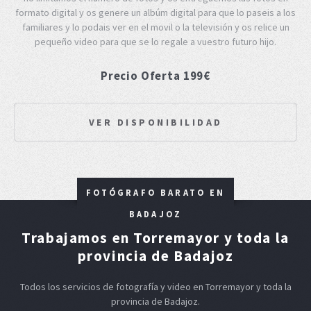
formato digital y os genere un albúm digital para que lo paseis a los
familiares y lo podais ver en el movil o la televisión y os relice un
pequeño video para que se lo regale a vuestro futuro hijo.
Precio Oferta 199€
VER DISPONIBILIDAD
FOTÓGRAFO BARATO EN
BADAJOZ
Trabajamos en Torremayor y toda la
provincia de Badajoz
Todos los servicios de fotografía y video en Torremayor y toda la
provincia de Badajoz.