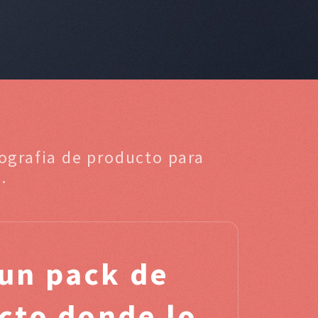
tografia de producto para
.
un pack de
ucto donde lo