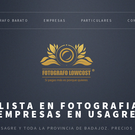
RAFO BARATO
EMPRESAS
PARTICULARES
CO
LISTA EN FOTOGRAFI
EMPRESAS EN USAGR
USAGRE Y TODA LA PROVINCIA DE BADAJOZ. PRECIO