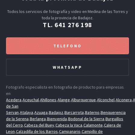
Todos los servicios de fotografía y video en Medina de las Torres y
toda la provincia de Badajoz.
TL. 641 276 198
TELEFONO
WHATSAPP
Fotografo especialista en fotografia de producto para empresas
en
Acedera
,
Aceuchal
,
Ahillones
,
Alange
,
Alburquerque
,
Alconchel
,
Alconera
,
A
de San
Servan
,
Atalaya
,
Azuaga
,
Badajoz
,
Barcarrota
,
Baterno
,
Benquerencia
de la Serena
,
Berlanga
,
Bienvenida
,
Bodonal de la Sierra
,
Burguillos
del Cerro
,
Cabeza del Buey
,
Cabeza la Vaca
,
Calamonte
,
Calera de
Leon
,
Calzadilla de los Barros
,
Campanario
,
Campillo de