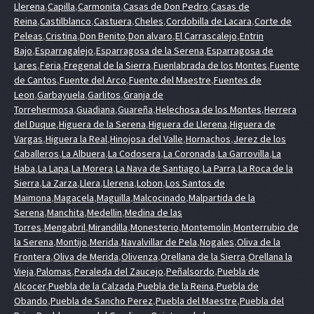
Llerena
,
Capilla
,
Carmonita
,
Casas de Don Pedro
,
Casas de
Reina
,
Castilblanco
,
Castuera
,
Cheles
,
Cordobilla de Lacara
,
Corte de
Peleas
,
Cristina
,
Don Benito
,
Don alvaro
,
El Carrascalejo
,
Entrin
Bajo
,
Esparragalejo
,
Esparragosa de la Serena
,
Esparragosa de
Lares
,
Feria
,
Fregenal de la Sierra
,
Fuenlabrada de los Montes
,
Fuente
de Cantos
,
Fuente del Arco
,
Fuente del Maestre
,
Fuentes de
Leon
,
Garbayuela
,
Garlitos
,
Granja de
Torrehermosa
,
Guadiana
,
Guareña
,
Helechosa de los Montes
,
Herrera
del Duque
,
Higuera de la Serena
,
Higuera de Llerena
,
Higuera de
Vargas
,
Higuera la Real
,
Hinojosa del Valle
,
Hornachos
,
Jerez de los
Caballeros
,
La Albuera
,
La Codosera
,
La Coronada
,
La Garrovilla
,
La
Haba
,
La Lapa
,
La Morera
,
La Nava de Santiago
,
La Parra
,
La Roca de la
Sierra
,
La Zarza
,
Llera
,
Llerena
,
Lobon
,
Los Santos de
Maimona
,
Magacela
,
Maguilla
,
Malcocinado
,
Malpartida de la
Serena
,
Manchita
,
Medellin
,
Medina de las
Torres
,
Mengabril
,
Mirandilla
,
Monesterio
,
Montemolin
,
Monterrubio de
la Serena
,
Montijo
,
Merida
,
Navalvillar de Pela
,
Nogales
,
Oliva de la
Frontera
,
Oliva de Merida
,
Olivenza
,
Orellana de la Sierra
,
Orellana la
Vieja
,
Palomas
,
Peraleda del Zaucejo
,
Peñalsordo
,
Puebla de
Alcocer
,
Puebla de la Calzada
,
Puebla de la Reina
,
Puebla de
Obando
,
Puebla de Sancho Perez
,
Puebla del Maestre
,
Puebla del