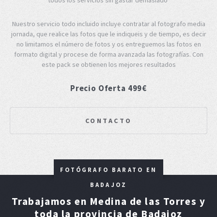
Nuestro servicio todo incluido incluye contratar al fotografo media
jornada, que realice las fotos que le indiqueis y de tiempo, es decir
no limitamos el número de fotos y os entreguemos las fotos en
formato digital y procese de forma avanzada las fotografías. Con
este pack se obtienen los mejores resultados
Precio Oferta 499€
CONTACTO
FOTÓGRAFO BARATO EN
BADAJOZ
Trabajamos en Medina de las Torres y
toda la provincia de Badajoz