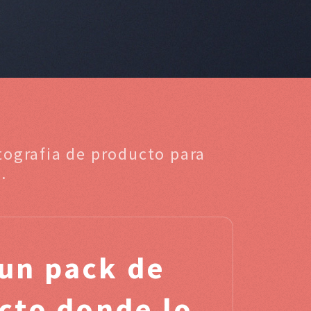
tografia de producto para
.
un pack de
ucto donde lo