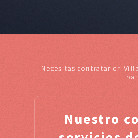
Necesitas contratar en Vil
par
Nuestro c
servicios 