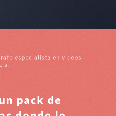
rafo especialista en videos
cia.
un pack de
as donde lo