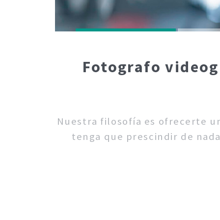
Fotografo videog
Nuestra filosofía es ofrecerte 
tenga que prescindir de nada