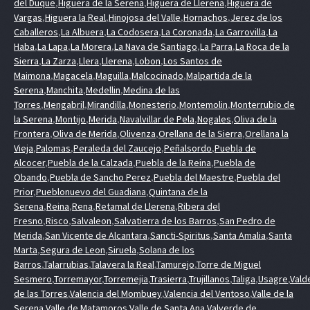
del Duque
,
Higuera de la Serena
,
Higuera de Llerena
,
Higuera de
Vargas
,
Higuera la Real
,
Hinojosa del Valle
,
Hornachos
,
Jerez de los
Caballeros
,
La Albuera
,
La Codosera
,
La Coronada
,
La Garrovilla
,
La
Haba
,
La Lapa
,
La Morera
,
La Nava de Santiago
,
La Parra
,
La Roca de la
Sierra
,
La Zarza
,
Llera
,
Llerena
,
Lobon
,
Los Santos de
Maimona
,
Magacela
,
Maguilla
,
Malcocinado
,
Malpartida de la
Serena
,
Manchita
,
Medellin
,
Medina de las
Torres
,
Mengabril
,
Mirandilla
,
Monesterio
,
Montemolin
,
Monterrubio de
la Serena
,
Montijo
,
Merida
,
Navalvillar de Pela
,
Nogales
,
Oliva de la
Frontera
,
Oliva de Merida
,
Olivenza
,
Orellana de la Sierra
,
Orellana la
Vieja
,
Palomas
,
Peraleda del Zaucejo
,
Peñalsordo
,
Puebla de
Alcocer
,
Puebla de la Calzada
,
Puebla de la Reina
,
Puebla de
Obando
,
Puebla de Sancho Perez
,
Puebla del Maestre
,
Puebla del
Prior
,
Pueblonuevo del Guadiana
,
Quintana de la
Serena
,
Reina
,
Rena
,
Retamal de Llerena
,
Ribera del
Fresno
,
Risco
,
Salvaleon
,
Salvatierra de los Barros
,
San Pedro de
Merida
,
San Vicente de Alcantara
,
Sancti-Spiritus
,
Santa Amalia
,
Santa
Marta
,
Segura de Leon
,
Siruela
,
Solana de los
Barros
,
Talarrubias
,
Talavera la Real
,
Tamurejo
,
Torre de Miguel
Sesmero
,
Torremayor
,
Torremejia
,
Trasierra
,
Trujillanos
,
Taliga
,
Usagre
,
Vald
de las Torres
,
Valencia del Mombuey
,
Valencia del Ventoso
,
Valle de la
Serena
,
Valle de Matamoros
,
Valle de Santa Ana
,
Valverde de