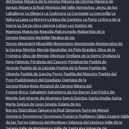
del Duque
,
Higuera de la Serena
,
Higuera de Llerena
,
Higuera de
Vargas
,
Higuera la Real
,
Hinojosa del Valle
,
Hornachos
,
Jerez de los
Caballeros
,
La Albuera
,
La Codosera
,
La Coronada
,
La Garrovilla
,
La
Haba
,
La Lapa
,
La Morera
,
La Nava de Santiago
,
La Parra
,
La Roca de la
Sierra
,
La Zarza
,
Llera
,
Llerena
,
Lobon
,
Los Santos de
Maimona
,
Magacela
,
Maguilla
,
Malcocinado
,
Malpartida de la
Serena
,
Manchita
,
Medellin
,
Medina de las
Torres
,
Mengabril
,
Mirandilla
,
Monesterio
,
Montemolin
,
Monterrubio de
la Serena
,
Montijo
,
Merida
,
Navalvillar de Pela
,
Nogales
,
Oliva de la
Frontera
,
Oliva de Merida
,
Olivenza
,
Orellana de la Sierra
,
Orellana la
Vieja
,
Palomas
,
Peraleda del Zaucejo
,
Peñalsordo
,
Puebla de
Alcocer
,
Puebla de la Calzada
,
Puebla de la Reina
,
Puebla de
Obando
,
Puebla de Sancho Perez
,
Puebla del Maestre
,
Puebla del
Prior
,
Pueblonuevo del Guadiana
,
Quintana de la
Serena
,
Reina
,
Rena
,
Retamal de Llerena
,
Ribera del
Fresno
,
Risco
,
Salvaleon
,
Salvatierra de los Barros
,
San Pedro de
Merida
,
San Vicente de Alcantara
,
Sancti-Spiritus
,
Santa Amalia
,
Santa
Marta
,
Segura de Leon
,
Siruela
,
Solana de los
Barros
,
Talarrubias
,
Talavera la Real
,
Tamurejo
,
Torre de Miguel
Sesmero
,
Torremayor
,
Torremejia
,
Trasierra
,
Trujillanos
,
Taliga
,
Usagre
,
Vald
de las Torres
,
Valencia del Mombuey
,
Valencia del Ventoso
,
Valle de la
Serena
,
Valle de Matamoros
,
Valle de Santa Ana
,
Valverde de