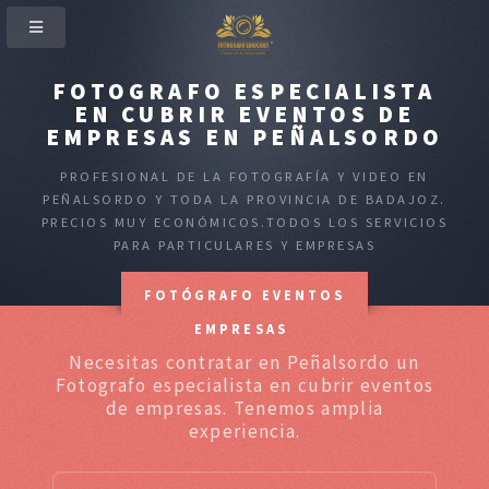
FOTOGRAFO ESPECIALISTA
EN CUBRIR EVENTOS DE
EMPRESAS EN PEÑALSORDO
PROFESIONAL DE LA FOTOGRAFÍA Y VIDEO EN
PEÑALSORDO Y TODA LA PROVINCIA DE BADAJOZ.
PRECIOS MUY ECONÓMICOS.TODOS LOS SERVICIOS
PARA PARTICULARES Y EMPRESAS
FOTÓGRAFO EVENTOS
EMPRESAS
Necesitas contratar en Peñalsordo un
Fotografo especialista en cubrir eventos
de empresas. Tenemos amplia
experiencia.