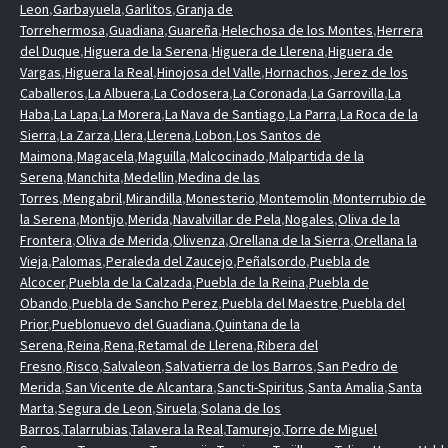
Leon
,
Garbayuela
,
Garlitos
,
Granja de
Torrehermosa
,
Guadiana
,
Guareña
,
Helechosa de los Montes
,
Herrera
del Duque
,
Higuera de la Serena
,
Higuera de Llerena
,
Higuera de
Vargas
,
Higuera la Real
,
Hinojosa del Valle
,
Hornachos
,
Jerez de los
Caballeros
,
La Albuera
,
La Codosera
,
La Coronada
,
La Garrovilla
,
La
Haba
,
La Lapa
,
La Morera
,
La Nava de Santiago
,
La Parra
,
La Roca de la
Sierra
,
La Zarza
,
Llera
,
Llerena
,
Lobon
,
Los Santos de
Maimona
,
Magacela
,
Maguilla
,
Malcocinado
,
Malpartida de la
Serena
,
Manchita
,
Medellin
,
Medina de las
Torres
,
Mengabril
,
Mirandilla
,
Monesterio
,
Montemolin
,
Monterrubio de
la Serena
,
Montijo
,
Merida
,
Navalvillar de Pela
,
Nogales
,
Oliva de la
Frontera
,
Oliva de Merida
,
Olivenza
,
Orellana de la Sierra
,
Orellana la
Vieja
,
Palomas
,
Peraleda del Zaucejo
,
Peñalsordo
,
Puebla de
Alcocer
,
Puebla de la Calzada
,
Puebla de la Reina
,
Puebla de
Obando
,
Puebla de Sancho Perez
,
Puebla del Maestre
,
Puebla del
Prior
,
Pueblonuevo del Guadiana
,
Quintana de la
Serena
,
Reina
,
Rena
,
Retamal de Llerena
,
Ribera del
Fresno
,
Risco
,
Salvaleon
,
Salvatierra de los Barros
,
San Pedro de
Merida
,
San Vicente de Alcantara
,
Sancti-Spiritus
,
Santa Amalia
,
Santa
Marta
,
Segura de Leon
,
Siruela
,
Solana de los
Barros
,
Talarrubias
,
Talavera la Real
,
Tamurejo
,
Torre de Miguel