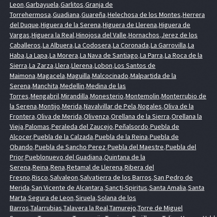
Leon
,
Garbayuela
,
Garlitos
,
Granja de
Torrehermosa
,
Guadiana
,
Guareña
,
Helechosa de los Montes
,
Herrera
del Duque
,
Higuera de la Serena
,
Higuera de Llerena
,
Higuera de
Vargas
,
Higuera la Real
,
Hinojosa del Valle
,
Hornachos
,
Jerez de los
Caballeros
,
La Albuera
,
La Codosera
,
La Coronada
,
La Garrovilla
,
La
Haba
,
La Lapa
,
La Morera
,
La Nava de Santiago
,
La Parra
,
La Roca de la
Sierra
,
La Zarza
,
Llera
,
Llerena
,
Lobon
,
Los Santos de
Maimona
,
Magacela
,
Maguilla
,
Malcocinado
,
Malpartida de la
Serena
,
Manchita
,
Medellin
,
Medina de las
Torres
,
Mengabril
,
Mirandilla
,
Monesterio
,
Montemolin
,
Monterrubio de
la Serena
,
Montijo
,
Merida
,
Navalvillar de Pela
,
Nogales
,
Oliva de la
Frontera
,
Oliva de Merida
,
Olivenza
,
Orellana de la Sierra
,
Orellana la
Vieja
,
Palomas
,
Peraleda del Zaucejo
,
Peñalsordo
,
Puebla de
Alcocer
,
Puebla de la Calzada
,
Puebla de la Reina
,
Puebla de
Obando
,
Puebla de Sancho Perez
,
Puebla del Maestre
,
Puebla del
Prior
,
Pueblonuevo del Guadiana
,
Quintana de la
Serena
,
Reina
,
Rena
,
Retamal de Llerena
,
Ribera del
Fresno
,
Risco
,
Salvaleon
,
Salvatierra de los Barros
,
San Pedro de
Merida
,
San Vicente de Alcantara
,
Sancti-Spiritus
,
Santa Amalia
,
Santa
Marta
,
Segura de Leon
,
Siruela
,
Solana de los
Barros
,
Talarrubias
,
Talavera la Real
,
Tamurejo
,
Torre de Miguel