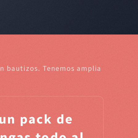
 en bautizos. Tenemos amplia
un pack de
engas todo al