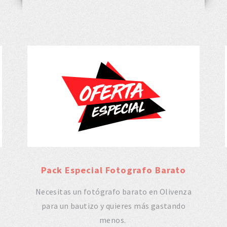
Pack Especial Fotografo Barato
Necesitas un fotógrafo barato en Olivenza
para un bautizo y quieres más gastando
menos.