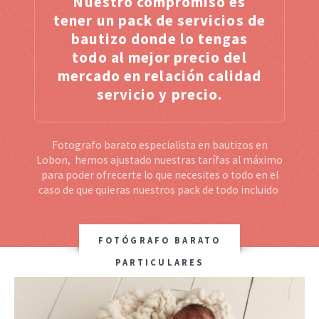
Nuestro compromiso es
tener un pack de servicios de
bautizo donde lo tengas
todo al mejor precio del
mercado en relación calidad
servicio y precio.
Fotografo barato especialista en bautizos en
Lobon, hemos ajustado nuestras tarífas al máximo
para poder ofrecerte lo que necesites o todo en el
caso de que quieras nuestros pack de todo incluido
FOTÓGRAFO BARATO
PARTICULARES