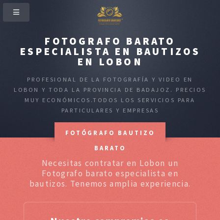
FOTOGRAFO BARATO
ESPECIALISTA EN BAUTIZOS
EN LOBON
PROFESIONAL DE LA FOTOGRAFÍA Y VIDEO EN
LOBON Y TODA LA PROVINCIA DE BADAJOZ. PRECIOS
MUY ECONÓMICOS.TODOS LOS SERVICIOS PARA
PARTICULARES Y EMPRESAS
FOTÓGRAFO BAUTIZO
BARATO
Necesitas contratar en Lobon un
Fotografo barato especialista en
bautizos. Tenemos amplia experiencia.