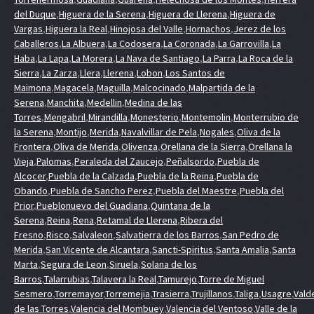
del Duque
,
Higuera de la Serena
,
Higuera de Llerena
,
Higuera de
Vargas
,
Higuera la Real
,
Hinojosa del Valle
,
Hornachos
,
Jerez de los
Caballeros
,
La Albuera
,
La Codosera
,
La Coronada
,
La Garrovilla
,
La
Haba
,
La Lapa
,
La Morera
,
La Nava de Santiago
,
La Parra
,
La Roca de la
Sierra
,
La Zarza
,
Llera
,
Llerena
,
Lobon
,
Los Santos de
Maimona
,
Magacela
,
Maguilla
,
Malcocinado
,
Malpartida de la
Serena
,
Manchita
,
Medellin
,
Medina de las
Torres
,
Mengabril
,
Mirandilla
,
Monesterio
,
Montemolin
,
Monterrubio de
la Serena
,
Montijo
,
Merida
,
Navalvillar de Pela
,
Nogales
,
Oliva de la
Frontera
,
Oliva de Merida
,
Olivenza
,
Orellana de la Sierra
,
Orellana la
Vieja
,
Palomas
,
Peraleda del Zaucejo
,
Peñalsordo
,
Puebla de
Alcocer
,
Puebla de la Calzada
,
Puebla de la Reina
,
Puebla de
Obando
,
Puebla de Sancho Perez
,
Puebla del Maestre
,
Puebla del
Prior
,
Pueblonuevo del Guadiana
,
Quintana de la
Serena
,
Reina
,
Rena
,
Retamal de Llerena
,
Ribera del
Fresno
,
Risco
,
Salvaleon
,
Salvatierra de los Barros
,
San Pedro de
Merida
,
San Vicente de Alcantara
,
Sancti-Spiritus
,
Santa Amalia
,
Santa
Marta
,
Segura de Leon
,
Siruela
,
Solana de los
Barros
,
Talarrubias
,
Talavera la Real
,
Tamurejo
,
Torre de Miguel
Sesmero
,
Torremayor
,
Torremejia
,
Trasierra
,
Trujillanos
,
Taliga
,
Usagre
,
Vald
de las Torres
,
Valencia del Mombuey
,
Valencia del Ventoso
,
Valle de la