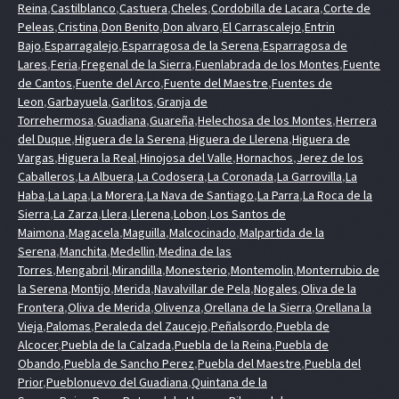
Reina
,
Castilblanco
,
Castuera
,
Cheles
,
Cordobilla de Lacara
,
Corte de
Peleas
,
Cristina
,
Don Benito
,
Don alvaro
,
El Carrascalejo
,
Entrin
Bajo
,
Esparragalejo
,
Esparragosa de la Serena
,
Esparragosa de
Lares
,
Feria
,
Fregenal de la Sierra
,
Fuenlabrada de los Montes
,
Fuente
de Cantos
,
Fuente del Arco
,
Fuente del Maestre
,
Fuentes de
Leon
,
Garbayuela
,
Garlitos
,
Granja de
Torrehermosa
,
Guadiana
,
Guareña
,
Helechosa de los Montes
,
Herrera
del Duque
,
Higuera de la Serena
,
Higuera de Llerena
,
Higuera de
Vargas
,
Higuera la Real
,
Hinojosa del Valle
,
Hornachos
,
Jerez de los
Caballeros
,
La Albuera
,
La Codosera
,
La Coronada
,
La Garrovilla
,
La
Haba
,
La Lapa
,
La Morera
,
La Nava de Santiago
,
La Parra
,
La Roca de la
Sierra
,
La Zarza
,
Llera
,
Llerena
,
Lobon
,
Los Santos de
Maimona
,
Magacela
,
Maguilla
,
Malcocinado
,
Malpartida de la
Serena
,
Manchita
,
Medellin
,
Medina de las
Torres
,
Mengabril
,
Mirandilla
,
Monesterio
,
Montemolin
,
Monterrubio de
la Serena
,
Montijo
,
Merida
,
Navalvillar de Pela
,
Nogales
,
Oliva de la
Frontera
,
Oliva de Merida
,
Olivenza
,
Orellana de la Sierra
,
Orellana la
Vieja
,
Palomas
,
Peraleda del Zaucejo
,
Peñalsordo
,
Puebla de
Alcocer
,
Puebla de la Calzada
,
Puebla de la Reina
,
Puebla de
Obando
,
Puebla de Sancho Perez
,
Puebla del Maestre
,
Puebla del
Prior
,
Pueblonuevo del Guadiana
,
Quintana de la