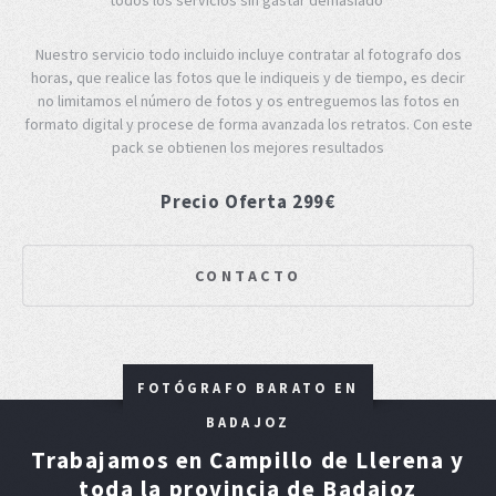
Nuestro servicio todo incluido incluye contratar al fotografo dos
horas, que realice las fotos que le indiqueis y de tiempo, es decir
no limitamos el número de fotos y os entreguemos las fotos en
formato digital y procese de forma avanzada los retratos. Con este
pack se obtienen los mejores resultados
Precio Oferta 299€
CONTACTO
FOTÓGRAFO BARATO EN
BADAJOZ
Trabajamos en Campillo de Llerena y
toda la provincia de Badajoz