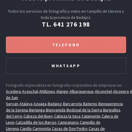
Todos los servicios de fotografía y video en Campillo de Llerena y
toda la provincia de Badajoz.
TL. 641 276 198
TELEFONO
WHATSAPP
Fotografo especialista en fotografia corporativa de empresas en
Acedera
,
Aceuchal
,
Ahillones
,
Alange
,
Alburquerque
,
Alconchel
,
Alconera
,
A
de San
Servan
,
Atalaya
,
Azuaga
,
Badajoz
,
Barcarrota
,
Baterno
,
Benquerencia
de la Serena
,
Berlanga
,
Bienvenida
,
Bodonal de la Sierra
,
Burguillos
del Cerro
,
Cabeza del Buey
,
Cabeza la Vaca
,
Calamonte
,
Calera de
Leon
,
Calzadilla de los Barros
,
Campanario
,
Campillo de
Llerena
,
Capilla
,
Carmonita
,
Casas de Don Pedro
,
Casas de